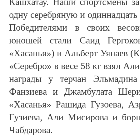
Кашхатау. Наши спортсмены за
одну серебряную и одиннадцать 
Победителями в своих весов
юношей стали Саид Гергоко
«Хасанья») и Альберт Уянаев (К
«Серебро» в весе 58 кг взял Ал
награды у терчан Эльмадина
Фанзиева и Джамбулата Шери
«Хасанья» Рашида Гузоева, Аз
Гузиева, Али Мисирова и борц
Чабдарова.