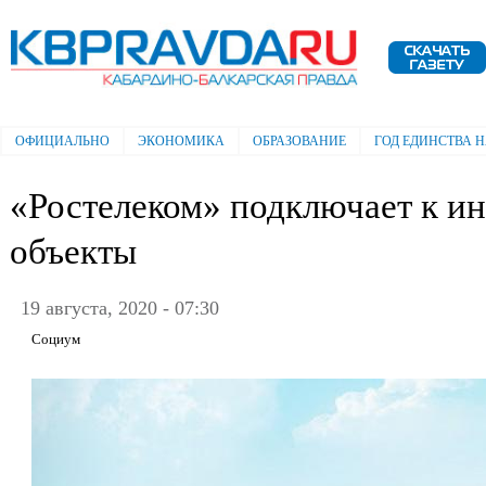
Пе
ос
Электронная газета "Кабардино-
со
Балкарская правда"
ОФИЦИАЛЬНО
ЭКОНОМИКА
ОБРАЗОВАНИЕ
ГОД ЕДИНСТВА 
Главное меню
«Ростелеком» подключает к и
объекты
19 августа, 2020 - 07:30
Социум