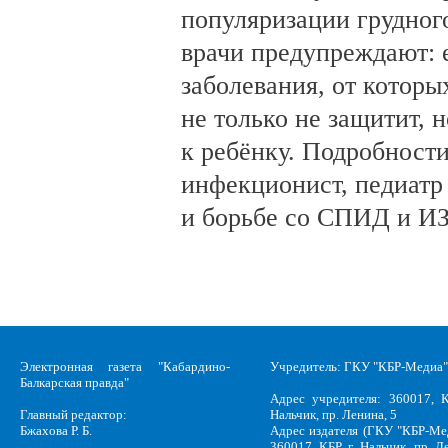
популяризации грудног
врачи предупреждают:
заболевания, от которы
не только не защитит, н
к ребёнку. Подробности
инфекционист, педиатр
и борьбе со СПИД и ИЗ
Электронная газета "Кабардино-
Учредитель: ГКУ "КБР-Медиа"
Балкарская правда"
Адрес учредителя: 360017, К
Главный редактор:
Нальчик, пр. Ленина, 5
Бжахова Р. Б.
Адрес издателя (ГКУ "КБР-Ме
360017, КБР, г .Нальчик, пр. Л