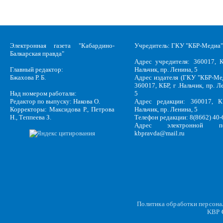
Электронная газета "Кабардино-
Учредитель: ГКУ "КБР-Медиа"
Балкарская правда"
Адрес учредителя: 360017, К
Главный редактор:
Нальчик, пр. Ленина, 5
Бжахова Р. Б.
Адрес издателя (ГКУ "КБР-Ме
360017, КБР, г .Нальчик, пр. Л
Над номером работали:
5
Редактор по выпуску: Накова О.
Адрес редакции: 360017, КБ
Корректоры: Максидова Р., Петрова
Нальчик, пр. Ленина, 5
Н., Теппеева З.
Телефон редакции: 8(8662) 40-
Адрес электронной по
kbpravda@mail.ru
Политика обработки персон
KBP
C