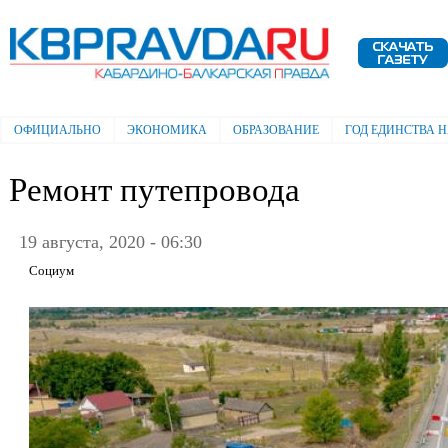
Пе
ос
Электронная газета "Кабардино-
со
Балкарская правда"
ОФИЦИАЛЬНО
ЭКОНОМИКА
ОБРАЗОВАНИЕ
ГОД ЕДИНСТВА 
Главное меню
Ремонт путепровода
19 августа, 2020 - 06:30
Социум