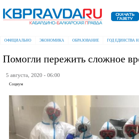
Пе
ос
Электронная газета "Кабардино-
со
Балкарская правда"
ОФИЦИАЛЬНО
ЭКОНОМИКА
ОБРАЗОВАНИЕ
ГОД ЕДИНСТВА 
Главное меню
Помогли пережить сложное вр
5 августа, 2020 - 06:00
Социум