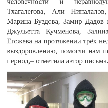
человечности и неравнод
Тхагалегова, Али Ниналалов
Марина Буздова, Замир Дадов 
Джульетта Кучменова, Залин
Егожева на протяжении трёх нед
выздоровлению, помогли нам п
период,– отметила автор письма