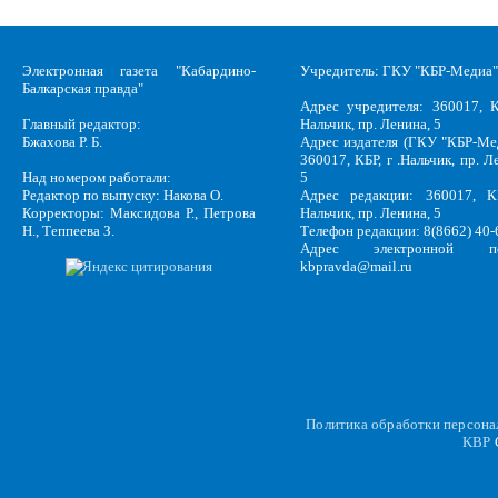
Электронная газета "Кабардино-
Учредитель: ГКУ "КБР-Медиа"
Балкарская правда"
Адрес учредителя: 360017, К
Главный редактор:
Нальчик, пр. Ленина, 5
Бжахова Р. Б.
Адрес издателя (ГКУ "КБР-Ме
360017, КБР, г .Нальчик, пр. Л
Над номером работали:
5
Редактор по выпуску: Накова О.
Адрес редакции: 360017, КБ
Корректоры: Максидова Р., Петрова
Нальчик, пр. Ленина, 5
Н., Теппеева З.
Телефон редакции: 8(8662) 40-
Адрес электронной по
kbpravda@mail.ru
Политика обработки персон
KBP
C