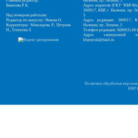
Главный редактор:
Нальчик, пр. Ленина, 5
Бжахова Р. Б.
Адрес издателя (ГКУ "КБР-Ме
360017, КБР, г .Нальчик, пр. Л
Над номером работали:
5
Редактор по выпуску: Накова О.
Адрес редакции: 360017, КБ
Корректоры: Максидова Р., Петрова
Нальчик, пр. Ленина, 5
Н., Теппеева З.
Телефон редакции: 8(8662) 40-
Адрес электронной по
kbpravda@mail.ru
Политика обработки персон
KBP
C