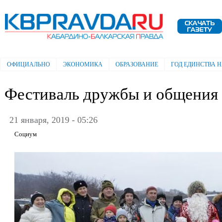
Пе
ос
Электронная газета "Кабардино-
со
Балкарская правда"
ОФИЦИАЛЬНО
ЭКОНОМИКА
ОБРАЗОВАНИЕ
ГОД ЕДИНСТВА 
Главное меню
Фестиваль дружбы и общения
21 января, 2019 - 05:26
Социум