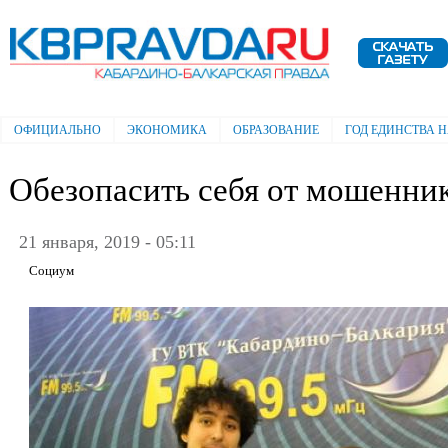
Пе
ос
Электронная газета "Кабардино-
со
Балкарская правда"
ОФИЦИАЛЬНО
ЭКОНОМИКА
ОБРАЗОВАНИЕ
ГОД ЕДИНСТВА 
Главное меню
Обезопасить себя от мошенни
21 января, 2019 - 05:11
Социум