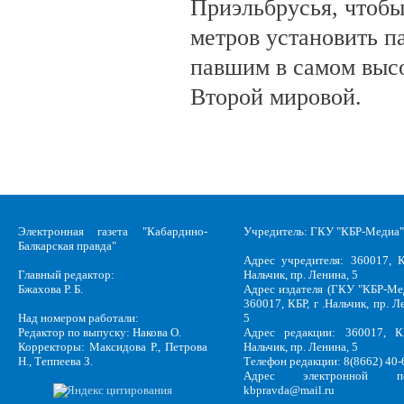
Приэльбрусья, чтобы
метров установить п
павшим в самом выс
Второй мировой.
Электронная газета "Кабардино-
Учредитель: ГКУ "КБР-Медиа"
Балкарская правда"
Адрес учредителя: 360017, К
Главный редактор:
Нальчик, пр. Ленина, 5
Бжахова Р. Б.
Адрес издателя (ГКУ "КБР-Ме
360017, КБР, г .Нальчик, пр. Л
Над номером работали:
5
Редактор по выпуску: Накова О.
Адрес редакции: 360017, КБ
Корректоры: Максидова Р., Петрова
Нальчик, пр. Ленина, 5
Н., Теппеева З.
Телефон редакции: 8(8662) 40-
Адрес электронной по
kbpravda@mail.ru