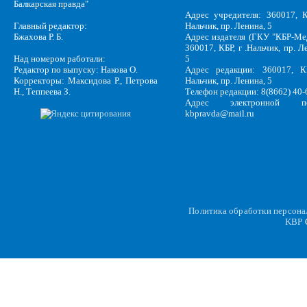
Балкарская правда"
Адрес учредителя: 360017, К
Главный редактор:
Нальчик, пр. Ленина, 5
Бжахова Р. Б.
Адрес издателя (ГКУ "КБР-Ме
360017, КБР, г .Нальчик, пр. Л
Над номером работали:
5
Редактор по выпуску: Накова О.
Адрес редакции: 360017, КБ
Корректоры: Максидова Р., Петрова
Нальчик, пр. Ленина, 5
Н., Теппеева З.
Телефон редакции: 8(8662) 40-
Адрес электронной по
kbpravda@mail.ru
Политика обработки персон
KBP
C