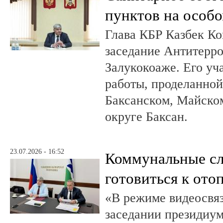
пунктов на особо
Глава КБР Казбек Ко
заседание Антитерр
Залукокоаже. Его уч
работы, проделанной 
Баксанском, Майском
округе Баксан.
23.07.2026 - 16:52
Коммунальные с
готовиться к ото
«В режиме видеосвяз
заседании президиум