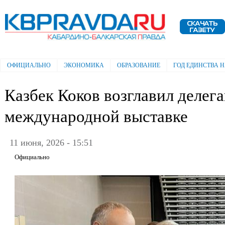
Пе
ос
Электронная газета "Кабардино-
со
Балкарская правда"
ОФИЦИАЛЬНО
ЭКОНОМИКА
ОБРАЗОВАНИЕ
ГОД ЕДИНСТВА 
Главное меню
Казбек Коков возглавил делег
международной выставке
11 июня, 2026 - 15:51
Официально