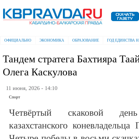
Пе
ос
Электронная газета "Кабардино-
со
Балкарская правда"
ОФИЦИАЛЬНО
ЭКОНОМИКА
ОБРАЗОВАНИЕ
ГОД ЕДИНСТВА 
Главное меню
Тандем стратега Бахтияра Таай
Олега Каскулова
11 июня, 2026 - 14:10
Спорт
Четвёртый скаковой ден
казахстанского коневладельца
Четыре победы в восьми скачках