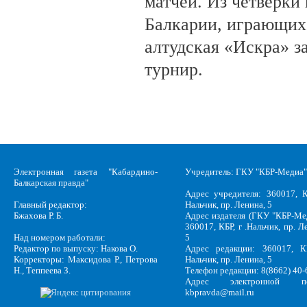
матчей. Из четвёрки
Балкарии, играющих 
алтудская «Искра» з
турнир.
Электронная газета "Кабардино-
Учредитель: ГКУ "КБР-Медиа"
Балкарская правда"
Адрес учредителя: 360017, К
Главный редактор:
Нальчик, пр. Ленина, 5
Бжахова Р. Б.
Адрес издателя (ГКУ "КБР-Ме
360017, КБР, г .Нальчик, пр. Л
Над номером работали:
5
Редактор по выпуску: Накова О.
Адрес редакции: 360017, КБ
Корректоры: Максидова Р., Петрова
Нальчик, пр. Ленина, 5
Н., Теппеева З.
Телефон редакции: 8(8662) 40-
Адрес электронной по
kbpravda@mail.ru