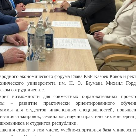
родного экономического форума Глава КБР Казбек Коков и рек
технического университета им. Н. Э. Баумана Михаил Гор
ском сотрудничестве.
т возможности для совместных образовательных проекто
ты – развитие практически ориентированного обучени
граммы для студентов инженерных специальностей, повыше
изация стажировок, семинаров, научно-практических конферен
школьников и студентов республики.
ения станет, в том числе, учебно-спортивная база университ