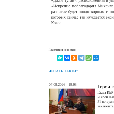
«Джан-Туган», расположенная в ущ
«Искренне поблагодарил Михаила 
развитие будет плодотворным и п
которых сейчас так нуждается эко
Коков.
Поделиться новостью:
ЧИТАТЬ ТАКЖЕ:
07.08.2026 - 19:08
Герои г
Глава КБР
«Герои Ка
31 ветера
заключите