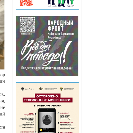
тор
дин
в.
я,
ние
ций
ета