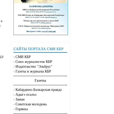
 в
л
САЙТЫ ПОРТАЛА СМИ КБР
СМИ КБР
КБР
Союз журналистов КБР
Издательство "Эльбрус"
Газеты и журналы КБР
Газеты
Кабардино-Балкарская правда
Адыгэ псалъэ
Заман
Советская молодежь
Горянка