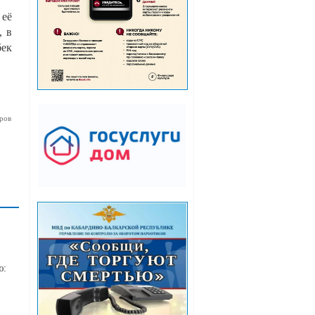
 её
, в
бек
ров
ю: