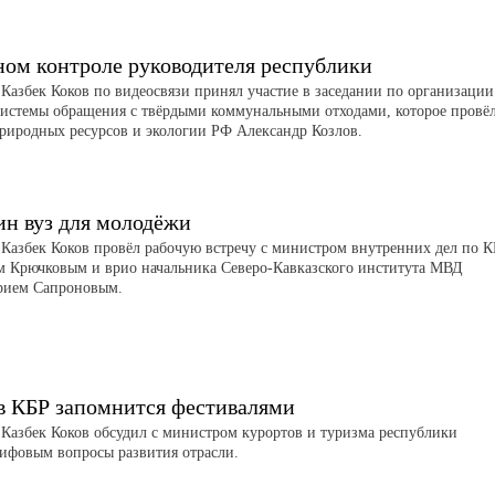
ном контроле руководителя республики
 Казбек Коков по видеосвязи принял участие в заседании по организации
системы обращения с твёрдыми коммунальными отходами, которое провё
риродных ресурсов и экологии РФ Александр Козлов.
ин вуз для молодёжи
 Казбек Коков провёл рабочую встречу с министром внутренних дел по 
м Крючковым и врио начальника Северо-Кавказского института МВД
рием Сапроновым.
в КБР запомнится фестивалями
 Казбек Коков обсудил с министром курортов и туризма республики
ифовым вопросы развития отрасли.