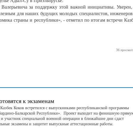
елье Адыл-Су в Приэльбрусье.
Валерьевича за поддержку этой важной инициативы. Уверен,
олезным для наших будущих молодых специалистов, инженеров
номика страны и республики», - отметил по итогам встречи Каз
36 просмот
отовятся к экзаменам
 Казбек Коков встретился с выпускниками республиканской программы
бардино-Балкарской Республики». Проект выходит на финишную пряму
н и участник специальной военной операции в ближайшие дни сдаст
льные экзамены и защитит выпускные аттестационные работы.