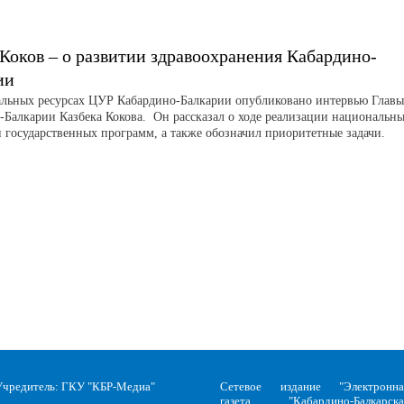
 Коков – о развитии здравоохранения Кабардино-
ии
льных ресурсах ЦУР Кабардино-Балкарии опубликовано интервью Главы
-Балкарии Казбека Кокова. Он рассказал о ходе реализации национальн
и государственных программ, а также обозначил приоритетные задачи.
Учредитель: ГКУ "КБР-Медиа"
Сетевое издание "Электронна
газета "Кабардино-Балкарска