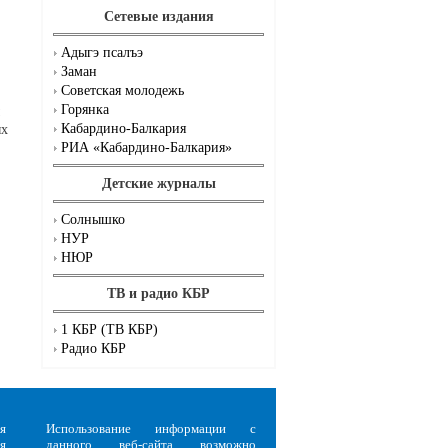
Сетевые издания
Адыгэ псалъэ
Заман
Советская молодежь
Горянка
Кабардино-Балкария
ых
РИА «Кабардино-Балкария»
Детские журналы
Солнышко
НУР
НЮР
ТВ и радио КБР
1 КБР (ТВ КБР)
Радио КБР
я
Использование информации с
я
данного веб-сайта возможно