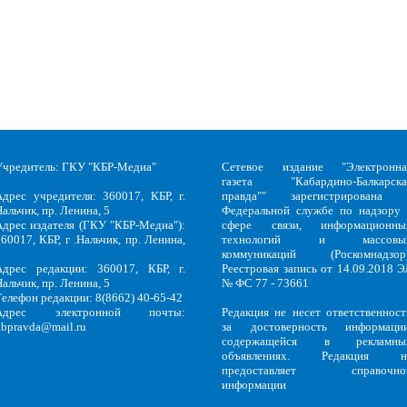
Учредитель: ГКУ "КБР-Медиа"
Сетевое издание "Электронна
газета "Кабардино-Балкарска
Адрес учредителя: 360017, КБР, г.
правда"" зарегистрирована 
альчик, пр. Ленина, 5
Федеральной службе по надзору 
Адрес издателя (ГКУ "КБР-Медиа"):
сфере связи, информационны
60017, КБР, г .Нальчик, пр. Ленина,
технологий и массовы
5
коммуникаций (Роскомнадзор)
Адрес редакции: 360017, КБР, г.
Реестровая запись от 14.09.2018 Э
альчик, пр. Ленина, 5
№ ФС 77 - 73661
Телефон редакции: 8(8662) 40-65-42
Адрес электронной почты:
Редакция не несет ответственност
kbpravda@mail.ru
за достоверность информации
содержащейся в рекламны
объявлениях. Редакция н
предоставляет справочно
информации