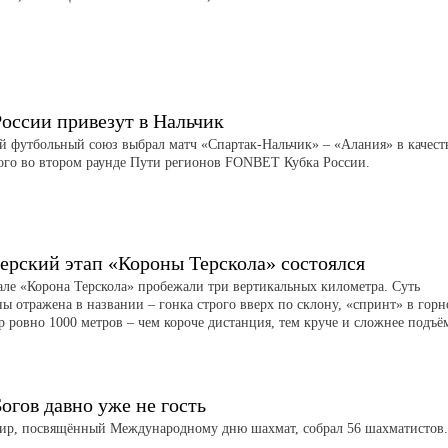
России привезут в Нальчик
й футбольный союз выбрал матч «Спартак-Нальчик» – «Алания» в качест
ого во втором раунде Пути регионов FONBET Кубка России.
ерский этап «Короны Терскола» состоялся
але «Корона Терскола» пробежали три вертикальных километра. Суть
ы отражена в названии – гонка строго вверх по склону, «спринт» в гор
р ровно 1000 метров – чем короче дистанция, тем круче и сложнее подъё
огов давно уже не гость
ир, посвящённый Международному дню шахмат, собрал 56 шахматистов