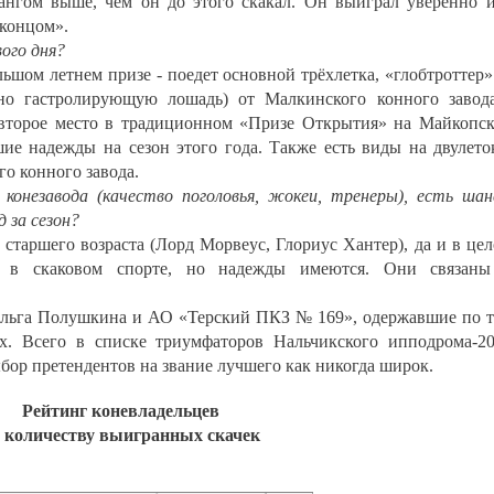
 рангом выше, чем он до этого скакал. Он выиграл уверенно 
«концом».
ого дня?
ольшом летнем призе - поедет основной трёхлетка, «глобтроттер»
но гастролирующую лошадь) от Малкинского конного завод
 второе место в традиционном «Призе Открытия» на Майкопс
ие надежды на сезон этого года. Также есть виды на двулето
о конного завода.
о конезавода (качество поголовья, жокеи, тренеры), есть ша
 за сезон?
 старшего возраста (Лорд Морвеус, Глориус Хантер), да и в це
н в скаковом спорте, но надежды имеются. Они связаны
льга Полушкина и АО «Терский ПКЗ № 169», одержавшие по 
х. Всего в списке триумфаторов Нальчикского ипподрома-2
бор претендентов на звание лучшего как никогда широк.
Рейтинг коневладельцев
 количеству выигранных скачек