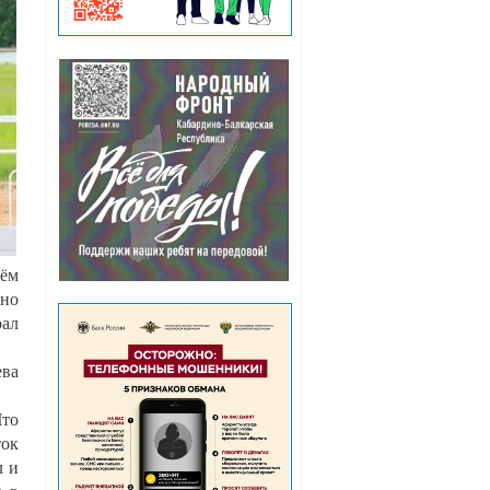
нём
 но
рал
ева
Что
ток
л и