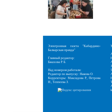
Электронная газета "Кабардино-
Балкарская правда"
Главный редактор:
Н
Бжахова Р. Б.
3
Над номером работали:
Редактор по выпуску: Накова О.
Корректоры: Максидова Р., Петрова
Н
Н., Теппеева З.