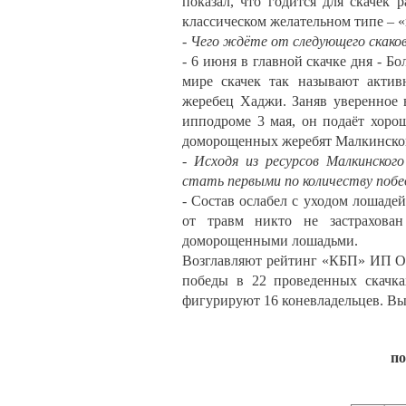
показал, что годится для скачек
классическом желательном типе – 
- Чего ждёте от следующего скаков
- 6 июня в главной скачке дня - Б
мире скачек так называют актив
жеребец Хаджи. Заняв уверенное
ипподроме 3 мая, он подаёт хорош
доморощенных жеребят Малкинског
- Исходя из ресурсов Малкинског
стать первыми по количеству побед
- Состав ослабел с уходом лошадей
от травм никто не застрахова
доморощенными лошадьми.
Возглавляют рейтинг «КБП» ИП О
победы в 22 проведенных скачка
фигурируют 16 коневладельцев. Вы
по