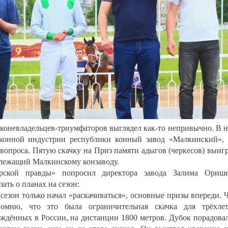
 коневладельцев-триумфаторов выглядел как-то непривычно. В 
 конной индустрии республики конный завод «Малкинский»,
 вопроса. Пятую скачку на Приз памяти адыгов (черкесов) выиг
длежащий Малкинскому конзаводу.
арской правды» попросил директора завода Залима Ориш
ать о планах на сезон:
- сезон только начал «раскачиваться», основные призы впереди. 
омню, что это была ограничительная скачка для трёхле
ждённых в России, на дистанции 1800 метров. Дубок порадова