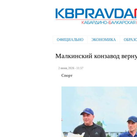
Электронная газета "Кабардино-
Балкарская правда"
ОФИЦИАЛЬНО
ЭКОНОМИКА
ОБРАЗ
Главное меню
Малкинский конзавод верну
2 июня, 2026 - 11:57
Спорт