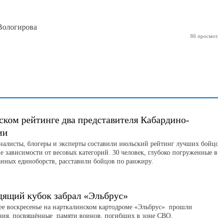
ологирова
86 просмот
ском рейтинге два представителя Кабардино-
ии
листы, блогеры и эксперты составили июльский рейтинг лучших бойц
е зависимости от весовых категорий. 30 человек, глубоко погруженные в
нных единоборств, расставили бойцов по ранжиру.
дящий кубок забрал «Эльбрус»
е воскресенье на нарткалинском картодроме «Эльбрус» прошли
ния, посвящённые памяти воинов, погибших в зоне СВО.