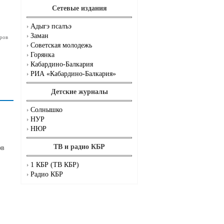
Сетевые издания
Адыгэ псалъэ
Заман
ров
Советская молодежь
Горянка
Кабардино-Балкария
РИА «Кабардино-Балкария»
Детские журналы
Солнышко
НУР
НЮР
ТВ и радио КБР
ов
1 КБР (ТВ КБР)
Радио КБР