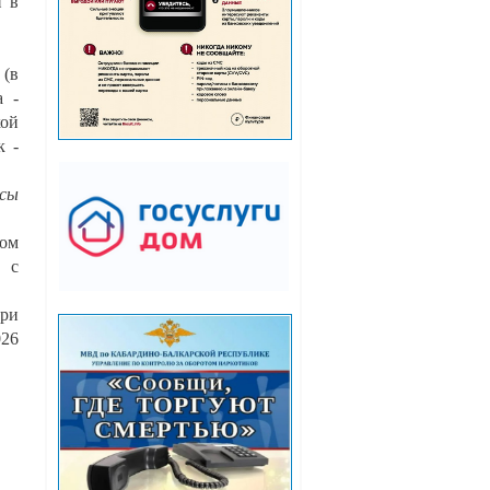
и в
 (в
а -
кой
к -
нсы
лом
 с
три
026