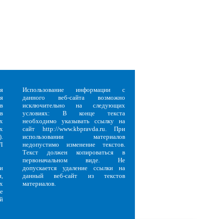
я
Использование информации с
я
данного веб-сайта возможно
в
исключительно на следующих
в
условиях: В конце текста
х
необходимо указывать ссылку на
х
сайт http://www.kbpravda.ru. При
.
использовании материалов
Л
недопустимо изменение текстов.
Текст должен копироваться в
первоначальном виде. Не
и
допускается удаление ссылки на
,
данный веб-сайт из текстов
х
материалов.
е
й