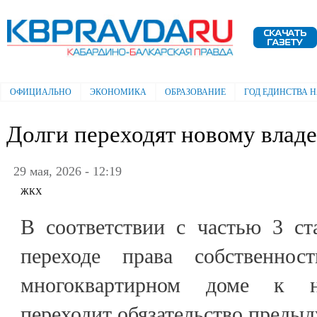
Пе
ос
Электронная газета "Кабардино-
со
Балкарская правда"
ОФИЦИАЛЬНО
ЭКОНОМИКА
ОБРАЗОВАНИЕ
ГОД ЕДИНСТВА 
Главное меню
Долги переходят новому влад
29 мая, 2026 - 12:19
ЖКХ
В соответствии с частью 3 с
переходе права собственно
многоквартирном доме к н
переходит обязательство предыд