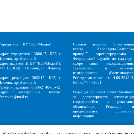
Учредитель: ГКУ "КБР-Медиа"
Сетевое издание "Электронна
газета "Кабардино-Балкарска
Адрес учредителя: 360017, КБР, г.
правда"" зарегистрирована 
альчик, пр. Ленина, 5
Федеральной службе по надзору 
Адрес издателя (ГКУ "КБР-Медиа"):
сфере связи, информационны
60017, КБР, г .Нальчик, пр. Ленина,
технологий и массовы
5
коммуникаций (Роскомнадзор)
Адрес редакции: 360017, КБР, г.
Реестровая запись от 14.09.2018 Э
альчик, пр. Ленина, 5
№ ФС 77 - 73661
Телефон редакции: 8(8662) 40-65-42
Адрес электронной почты:
Редакция не несет ответственност
kbpravda@mail.ru
за достоверность информации
содержащейся в рекламны
объявлениях. Редакция н
предоставляет справочно
информации
на обработку файлов
cookie
, пользовательских данных (сведения о