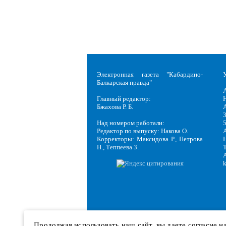
Электронная газета "Кабардино-
Балкарская правда"
Главный редактор:
Н
Бжахова Р. Б.
3
Над номером работали:
Редактор по выпуску: Накова О.
Корректоры: Максидова Р., Петрова
Н
Н., Теппеева З.
Продолжая использовать наш сайт, вы даете согласие 