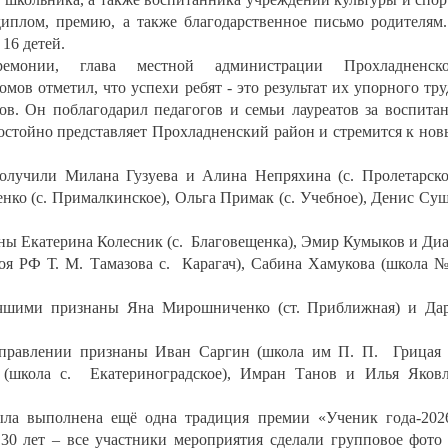
иплом, премию, а также благодарственное письмо родителям
16 детей.
емонии, глава местной администрации Прохладненско
ов отметил, что успехи ребят - это результат их упорного тру
ов. Он поблагодарил педагогов и семьи лауреатов за воспита
достойно представляет Прохладненский район и стремится к но
олучили Милана Гузуева и Алина Непряхина (с. Пролетарско
ко (с. Прималкинское), Ольга Примак (с. Учебное), Денис Су
ны Екатерина Колесник (с. Благовещенка), Эмир Кумыков и Ди
я РФ Т. М. Тамазова с. Карагач), Сабина Хамукова (школа 
чшими признаны Яна Мирошниченко (ст. Приближная) и Да
правлении признаны Иван Саргин (школа им П. П. Грицая 
 (школа с. Екатериноградское), Имран Танов и Илья Яков
ла выполнена ещё одна традиция премии «Ученик года-202
 30 лет – все участники мероприятия сделали групповое фото