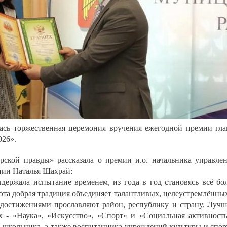
ась торжественная церемония вручения ежегодной премии гл
026».
рской правды» рассказала о премии и.о. начальника управле
ции Наталья Шахрай:
держала испытание временем, из года в год становясь всё бо
эта добрая традиция объединяет талантливых, целеустремлённы
 достижениями прославляют район, республику и страну. Луч
 - «Наука», «Искусство», «Спорт» и «Социальная активност
 школьника, а также воспитанника учреждений культуры и спор