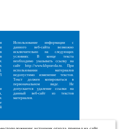
я
Использование информации с
я
данного веб-сайта возможно
в
исключительно на следующих
в
условиях: В конце текста
х
необходимо указывать ссылку на
х
сайт http://www.kbpravda.ru. При
.
использовании материалов
Л
недопустимо изменение текстов.
Текст должен копироваться в
первоначальном виде. Не
и
допускается удаление ссылки на
,
данный веб-сайт из текстов
х
материалов.
е
й
 местоположении; источник откуда пришел на сайт