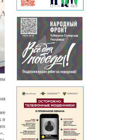
авы
ния
лее
х и
ших
ь».
та.