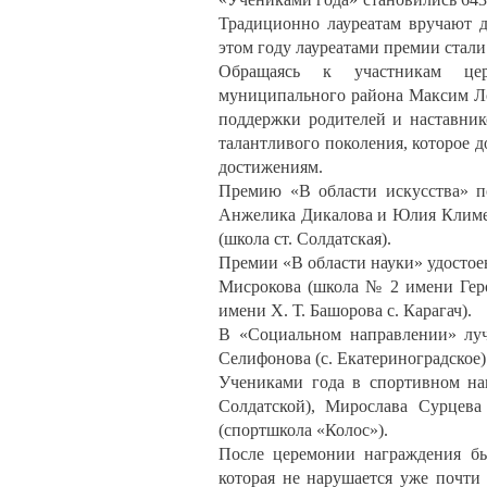
Традиционно лауреатам вручают д
этом году лауреатами премии стали 
Обращаясь к участникам цер
муниципального района Максим Лом
поддержки родителей и наставник
талантливого поколения, которое 
достижениям.
Премию «В области искусства» п
Анжелика Дикалова и Юлия Климен
(школа ст. Солдатская).
Премии «В области науки» удостое
Мисрокова (школа № 2 имени Геро
имени Х. Т. Башорова с. Карагач).
В «Социальном направлении» лу
Селифонова (с. Екатериноградское)
Учениками года в спортивном на
Солдатской), Мирослава Сурцева
(спортшкола «Колос»).
После церемонии награждения бы
которая не нарушается уже почти