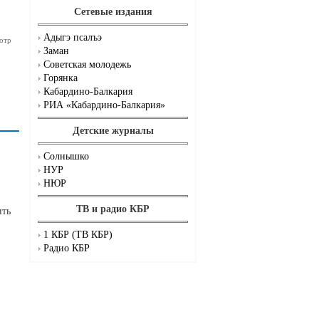
Сетевые издания
Адыгэ псалъэ
отр
Заман
Советская молодежь
Горянка
Кабардино-Балкария
РИА «Кабардино-Балкария»
Детские журналы
Солнышко
НУР
НЮР
ТВ и радио КБР
ить
1 КБР (ТВ КБР)
Радио КБР