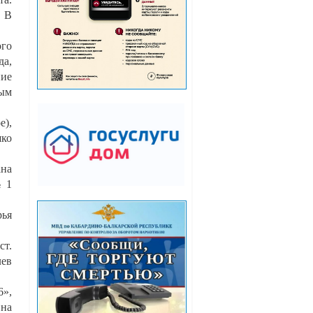
. В
го
да,
ние
вым
е),
шко
ана
№ 1
рья
ст.
лев
6»,
 на