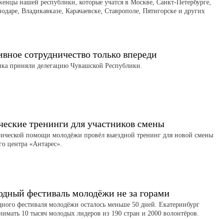
женцы нашей республики, которые учатся в Москве, Санкт-Петербурге,
нодаре, Владикавказе, Карачаевске, Ставрополе, Пятигорске и других
вное сотрудничество только впереди
ика приняли делегацию Чувашской Республики.
ческие тренинги для участников смены
гической помощи молодёжи провёл выездной тренинг для новой смены
го центра «Антарес».
дный фестиваль молодёжи не за горами
ного фестиваля молодёжи осталось меньше 50 дней. Екатеринбург
нимать 10 тысяч молодых лидеров из 190 стран и 2000 волонтёров.