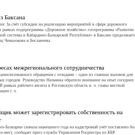
з Баксана
рог За счёт субсидии на реализацию мероприятий в сфере дорожного
 в рамках подпрограммы «Дорожное хозяйство» госпрограммы «Развитие
ной системы в Кабардино-Балкарской Республике» в Баксане продолжает
иц Чемазокова и Бесланеева.
ресах межрегионального сотрудничества
цивилизованного обращения с отходами – один из главных вызовов для
ых городов. Руководство Нальчика обратило внимание на опыт соседних
В рамках рабочего визита в Ростовскую область и. о. главы местной
ции г. о.
йщик может зарегистрировать собственность на
г
но-Балкарии сначала нынешнего года на кадастровый учёт поставлено бо
о-мест, сообщает пресс-служба Управления Росреестра по КБР.