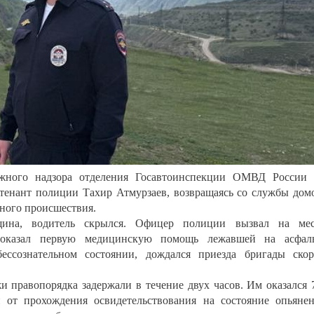
ожного надзора отделения Госавтоинспекции ОМВД России
тенант полиции Тахир Атмурзаев, возвращаясь со службы дом
ного происшествия.
ина, водитель скрылся. Офицер полиции вызвал на мес
 оказал первую медицинскую помощь лежавшей на асфаль
ессознательном состоянии, дождался приезда бригады ско
 правопорядка задержали в течение двух часов. Им оказался 
 от прохождения освидетельствования на состояние опьяне