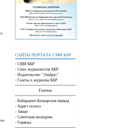
ся
САЙТЫ ПОРТАЛА СМИ КБР
СМИ КБР
Союз журналистов КБР
Издательство "Эльбрус"
Газеты и журналы КБР
Газеты
Кабардино-Балкарская правда
Адыгэ псалъэ
Заман
Советская молодежь
лее
Горянка