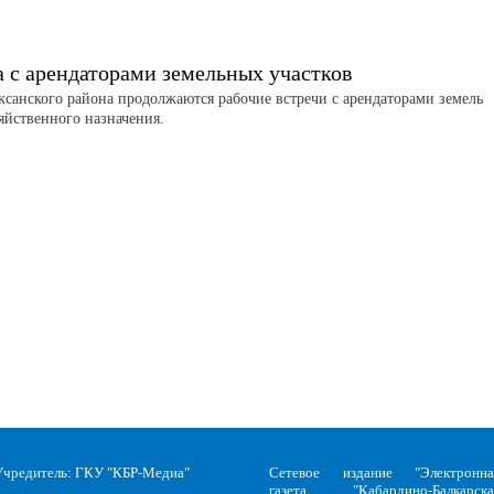
а с арендаторами земельных участков
аксанского района продолжаются рабочие встречи с арендаторами земель
зяйственного назначения.
Учредитель: ГКУ "КБР-Медиа"
Сетевое издание "Электронна
газета "Кабардино-Балкарска