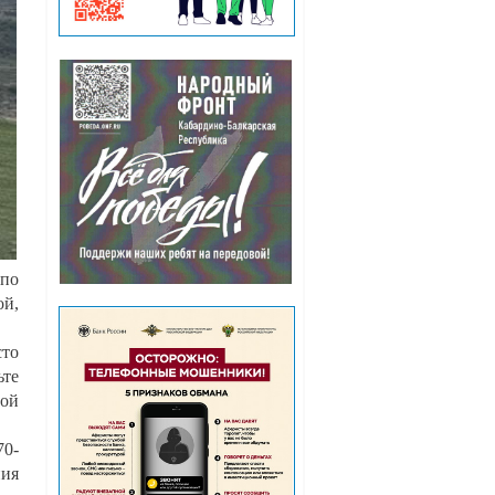
 по
ой,
то
те
рой
70-
ния