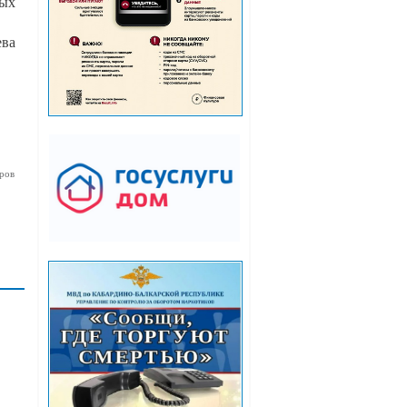
рых
ева
ров