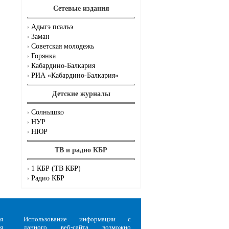
Сетевые издания
Адыгэ псалъэ
Заман
Советская молодежь
Горянка
Кабардино-Балкария
РИА «Кабардино-Балкария»
Детские журналы
Солнышко
НУР
НЮР
ТВ и радио КБР
1 КБР (ТВ КБР)
Радио КБР
я
Использование информации с
я
данного веб-сайта возможно