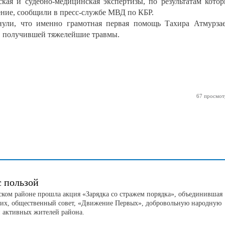
ская и судебно-медицинская экспертизы, по результатам кото
ение, сообщили в пресс-службе МВД по КБР.
ули, что именно грамотная первая помощь Тахира Атмурза
, получившей тяжелейшие травмы.
67 просмот
с пользой
ском районе прошла акция «Зарядка со стражем порядка», объединившая
их, общественный совет, «Движение Первых», добровольную народную
 активных жителей района.