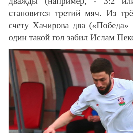
дважды (например, - 3:2 ил
становится третий мяч. Из тр
счету Хачирова два («Победа»
один такой гол забил Ислам Пек