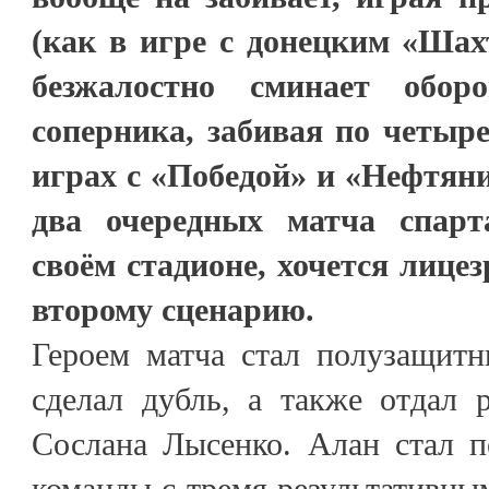
(как в игре с донецким «Шахт
безжалостно сминает обор
соперника, забивая по четыре
играх с «Победой» и «Нефтян
два очередных матча спар
своём стадионе, хочется лице
второму сценарию.
Героем матча стал полузащит
сделал дубль, а также отдал 
Сослана Лысенко. Алан стал 
команды с тремя результативны