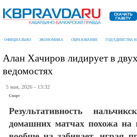
Пе
ос
Электронная газета "Кабардино-
со
Балкарская правда"
ОФИЦИАЛЬНО
ЭКОНОМИКА
ОБРАЗОВАНИЕ
ГОД ЕДИНСТВА 
Главное меню
Алан Хачиров лидирует в дву
ведомостях
5 мая, 2026 - 13:32
Спорт
Результативность нальчик
домашних матчах похожа на 
вообще на забивает, играя п