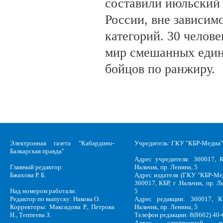
составили июльский
России, вне зависим
категорий. 30 челов
мир смешанных един
бойцов по ранжиру.
Электронная газета "Кабардино-
Учредитель: ГКУ "КБР-Медиа"
Балкарская правда"
Адрес учредителя: 360017, К
Главный редактор:
Нальчик, пр. Ленина, 5
Бжахова Р. Б.
Адрес издателя (ГКУ "КБР-Ме
360017, КБР, г .Нальчик, пр. Л
Над номером работали:
5
Редактор по выпуску: Накова О.
Адрес редакции: 360017, КБ
Корректоры: Максидова Р., Петрова
Нальчик, пр. Ленина, 5
Н., Теппеева З.
Телефон редакции: 8(8662) 40-
Адрес электронной по