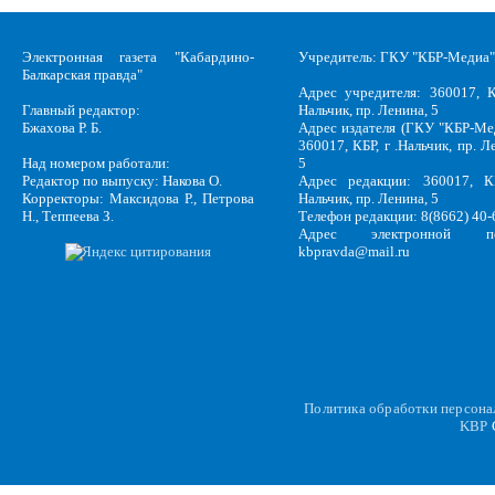
Электронная газета "Кабардино-
Учредитель: ГКУ "КБР-Медиа"
Балкарская правда"
Адрес учредителя: 360017, К
Главный редактор:
Нальчик, пр. Ленина, 5
Бжахова Р. Б.
Адрес издателя (ГКУ "КБР-Ме
360017, КБР, г .Нальчик, пр. Л
Над номером работали:
5
Редактор по выпуску: Накова О.
Адрес редакции: 360017, КБ
Корректоры: Максидова Р., Петрова
Нальчик, пр. Ленина, 5
Н., Теппеева З.
Телефон редакции: 8(8662) 40-
Адрес электронной по
kbpravda@mail.ru
Политика обработки персон
KBP
C