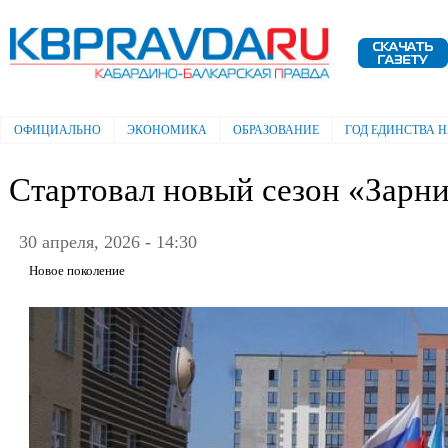
Пе
ос
Электронная газета "Кабардино-
со
Балкарская правда"
ОФИЦИАЛЬНО
ЭКОНОМИКА
ОБРАЗОВАНИЕ
ГОД ЕДИНСТВА 
Главное меню
Стартовал новый сезон «Зарни
30 апреля, 2026 - 14:30
Новое поколение