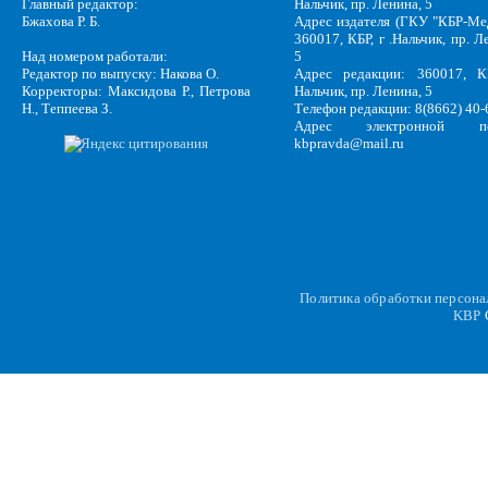
Главный редактор:
Нальчик, пр. Ленина, 5
Бжахова Р. Б.
Адрес издателя (ГКУ "КБР-Ме
360017, КБР, г .Нальчик, пр. Л
Над номером работали:
5
Редактор по выпуску: Накова О.
Адрес редакции: 360017, КБ
Корректоры: Максидова Р., Петрова
Нальчик, пр. Ленина, 5
Н., Теппеева З.
Телефон редакции: 8(8662) 40-
Адрес электронной по
kbpravda@mail.ru
Политика обработки персон
KBP
C