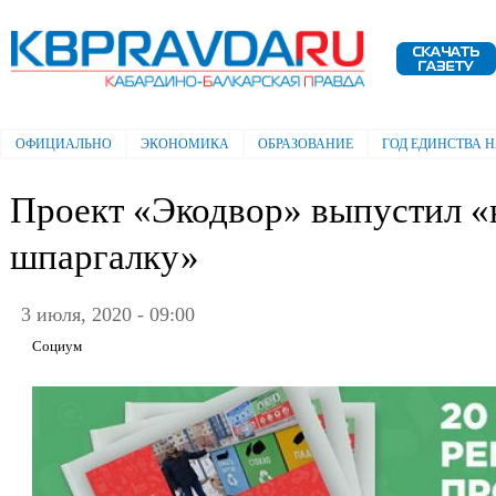
Пе
ос
Электронная газета "Кабардино-
со
Балкарская правда"
ОФИЦИАЛЬНО
ЭКОНОМИКА
ОБРАЗОВАНИЕ
ГОД ЕДИНСТВА 
Главное меню
Проект «Экодвор» выпустил 
шпаргалку»
3 июля, 2020 - 09:00
Социум