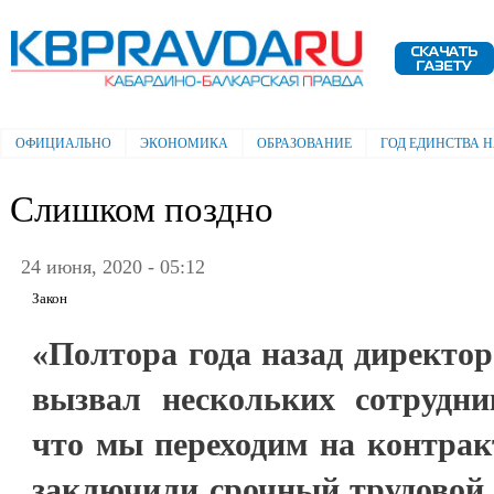
Пе
ос
Электронная газета "Кабардино-
со
Балкарская правда"
ОФИЦИАЛЬНО
ЭКОНОМИКА
ОБРАЗОВАНИЕ
ГОД ЕДИНСТВА 
Главное меню
Слишком поздно
24 июня, 2020 - 05:12
Закон
«Полтора года назад директо
вызвал нескольких сотрудн
что мы переходим на контрак
заключили срочный трудовой 