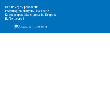
Над номером работали:
Редактор по выпуску: Накова О.
Корректоры: Максидова Р., Петрова
Н., Теппеева З.