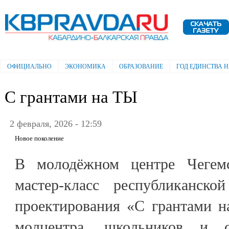
Пе
ос
Электронная газета "Кабардино-
со
Балкарская правда"
ОФИЦИАЛЬНО
ЭКОНОМИКА
ОБРАЗОВАНИЕ
ГОД ЕДИНСТВА 
Главное меню
С грантами на ТЫ
2 февраля, 2026 - 12:59
Новое поколение
В молодёжном центре Чегем
мастер-класс республиканско
проектирования «С грантами н
молцентра, школьников и с