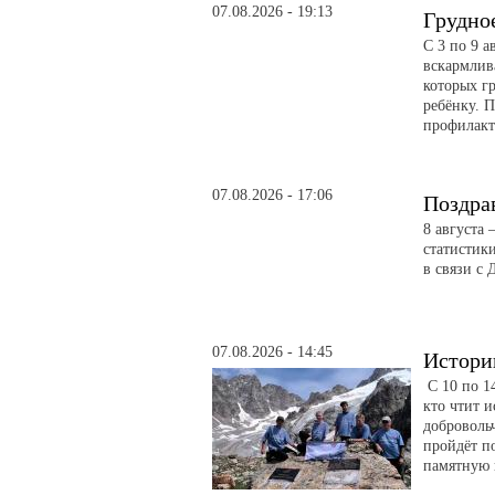
07.08.2026 - 19:13
Грудно
С 3 по 9 
вскармлив
которых гр
ребёнку. 
профилакт
07.08.2026 - 17:06
Поздра
8 августа
статистик
в связи с 
07.08.2026 - 14:45
Истори
С 10 по 14
кто чтит 
доброволь
пройдёт п
памятную 