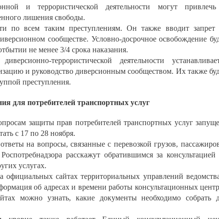
онной и террористической деятельности могут привлечь
енного лишения свободы.
ти по всем таким преступлениям. Он также вводит запрет
диверсионном сообществе. Условно-досрочное освобождение бу
тбытии не менее 3/4 срока наказания.
диверсионно-террористической деятельности устанавливае
анизацию и руководство диверсионным сообществом. Их также бу
руппой преступления.
ния для потребителей транспортных услуг
вопросам защиты прав потребителей транспортных услуг запущ
ать с 17 по 28 ноября.
ответы на вопросы, связанные с перевозкой грузов, пассажиро
 Роспотребнадзора расскажут обратившимся за консультацией
угих услугах.
а официальных сайтах территориальных управлений ведомств
формация об адресах и времени работы консультационных цент
йтах можно узнать, какие документы необходимо собрать 