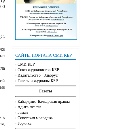
тр
800
ДС.
кже
САЙТЫ ПОРТАЛА СМИ КБР
кон
СМИ КБР
сла
Союз журналистов КБР
Издательство "Эльбрус"
вой
Газеты и журналы КБР
рые
Газеты
Кабардино-Балкарская правда
Адыгэ псалъэ
Заман
м в
Советская молодежь
ля,
Горянка