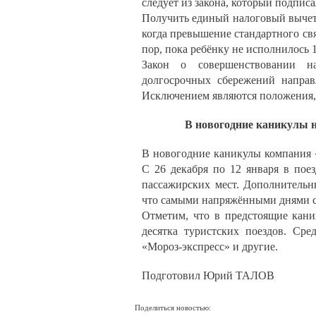
следует из закона, который подпи
Получить единый налоговый вычет 
когда превышение стандартного свя
пор, пока ребёнку не исполнилось 1
Закон о совершенствовании на
долгосрочных сбережений направ
Исключением являются положения, 
В новогодние каникулы н
В новогодние каникулы компания «
С 26 декабря по 12 января в пое
пассажирских мест. Дополнительн
что самыми напряжёнными днями ст
Отметим, что в предстоящие кани
десятка туристских поездов. Ср
«Мороз-экспресс» и другие.
Подготовил Юрий ТАЛОВ
Поделиться новостью: