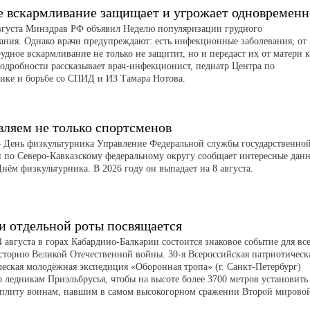
е вскармливание защищает и угрожает одновременн
августа Минздрав РФ объявил Неделю популяризации грудного
ания. Однако врачи предупреждают: есть инфекционные заболевания, от
удное вскармливание не только не защитит, но и передаст их от матери к
Подробности рассказывает врач-инфекционист, педиатр Центра по
ике и борьбе со СПИД и ИЗ Тамара Нотова.
вляем не только спортсменов
 – День физкультурника Управление Федеральной службы государственно
и по Северо-Кавказскому федеральному округу сообщает интересные дан
Днём физкультурника. В 2026 году он выпадает на 8 августа.
и отдельной роты посвящается
 августа в горах Кабардино-Балкарии состоится знаковое событие для все
историю Великой Отечественной войны. 30-я Всероссийская патриотическ
ческая молодёжная экспедиция «Оборонная тропа» (г. Санкт-Петербург)
о ледникам Приэльбрусья, чтобы на высоте более 3700 метров установить
плиту воинам, павшим в самом высокогорном сражении Второй мирово