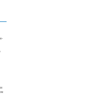
и-
е
ми
ом