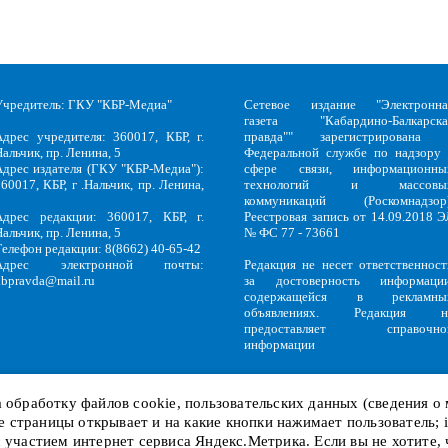
Учредитель: ГКУ "КБР-Медиа"
Сетевое издание "Электронна
газета "Кабардино-Балкарска
Адрес учредителя: 360017, КБР, г.
правда"" зарегистрирована 
альчик, пр. Ленина, 5
Федеральной службе по надзору 
Адрес издателя (ГКУ "КБР-Медиа"):
сфере связи, информационны
60017, КБР, г .Нальчик, пр. Ленина,
технологий и массовы
5
коммуникаций (Роскомнадзор)
Адрес редакции: 360017, КБР, г.
Реестровая запись от 14.09.2018 Э
альчик, пр. Ленина, 5
№ ФС 77 - 73661
Телефон редакции: 8(8662) 40-65-42
Адрес электронной почты:
Редакция не несет ответственност
kbpravda@mail.ru
за достоверность информации
содержащейся в рекламны
объявлениях. Редакция н
предоставляет справочно
информации
на обработку файлов
cookie
, пользовательских данных (сведения о
кие страницы открывает и на какие кнопки нажимает пользователь;
Политика обработки персональных данных
и
Политика конфиденциальност
KBP
Copyright © 2018-2026.
с участием интернет сервиса Яндекс.Метрика. Если вы не хотите,