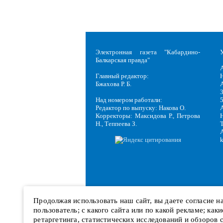
Электронная газета "Кабардино-
Балкарская правда"
Главный редактор:
Н
Бжахова Р. Б.
3
Над номером работали:
Редактор по выпуску: Накова О.
Корректоры: Максидова Р., Петрова
Н
Н., Теппеева З.
Продолжая использовать наш сайт, вы даете согласие 
пользователь; с какого сайта или по какой рекламе; ка
ретаргетинга, статистических исследований и обзоров 