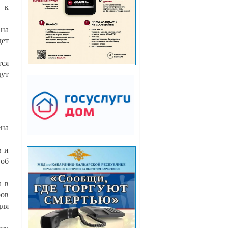
 к
 на
дет
тся
дут
ена
в и
 об
а в
ров
для