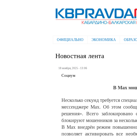
Электронная газета "Кабардино-
Балкарская правда"
ОФИЦИАЛЬНО
ЭКОНОМИКА
ОБРАЗ
Главное меню
Новостная лента
18 ноября, 2025 - 13:06
Социум
В Max мош
Несколько секунд требуется специ
мессенджере Max. Об этом сооб
решения». Всего заблокировано 
блокируют мошенников за нескольк
В Max внедрён режим повышенной
позволяет активировать все нео