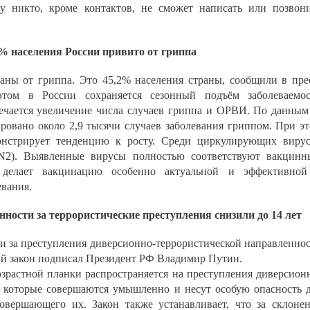
му никто, кроме контактов, не сможет написать или позвон
% населения России привито от гриппа
аны от гриппа. Это 45,2% населения страны, сообщили в пре
этом в России сохраняется сезонный подъём заболеваемо
чается увеличение числа случаев гриппа и ОРВИ. По данным
ировано около 2,9 тысячи случаев заболевания гриппом. При э
онстрирует тенденцию к росту. Среди циркулирующих виру
2). Выявленные вирусы полностью соответствуют вакцин
 делает вакцинацию особенно актуальной и эффективной
вания.
ности за террористические преступления снизили до 14 лет
и за преступления диверсионно-террористической направленно
ий закон подписал Президент РФ Владимир Путин.
зрастной планки распространяется на преступления диверсион
, которые совершаются умышленно и несут особую опасность 
овершающего их. Закон также устанавливает, что за склоне