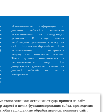
я
Использование информации с
я
данного веб-сайта возможно
в
исключительно на следующих
в
условиях: В конце текста
х
необходимо указывать ссылку на
х
сайт http://www.kbpravda.ru. При
.
использовании материалов
Л
недопустимо изменение текстов.
Текст должен копироваться в
первоначальном виде. Не
и
допускается удаление ссылки на
,
данный веб-сайт из текстов
х
материалов.
е
й
 местоположении; источник откуда пришел на сайт
 ip-адрес) в целях функционирования сайта, проведения
и
 чтобы ваши данные обрабатывались, покиньте сайт.