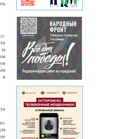
ить
сс-
сти
 за
том
сов
ным
 в
сти
но-
для
ние