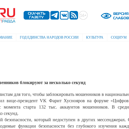
Перейти к
основному
содержанию
ОВАНИЕ
ГОД ЕДИНСТВА НАРОДОВ РОССИИ
КУЛЬТУРА
СОЦИУМ
енников блокируют за несколько секунд
алистам для того, чтобы заблокировать мошенников в националь
щил вице-президент VK Фарит Хуснояров на форуме «Цифро
с момента старта 132 тыс. аккаунтов мошенников. В сред
о секунд.
 безопасности, который недоступен в других мессенджерах.
бходимые функции безопасности без глубокого изучения каж