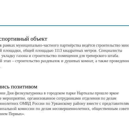
спортивный объект
 в рамках муниципально-частного партнёрства ведётся строительство мин
й площадки, общей площадью 1113 квадратных метров. Специалисты
 укладку газона и строительство помещения для тренерского штаба.
 этап – строительство раздевалок и душевых комнат, а также проведени
я.
лись позитивом
рии Дня физкультурника в городском парке Нарткалы прошло яркое
е мероприятие, организованное сотрудниками отделения по делам
ннолетних ОМВД России по Урванскому району вместе с представителя
пальной комиссии по делам несовершеннолетних, общественным совет
нием Первых».