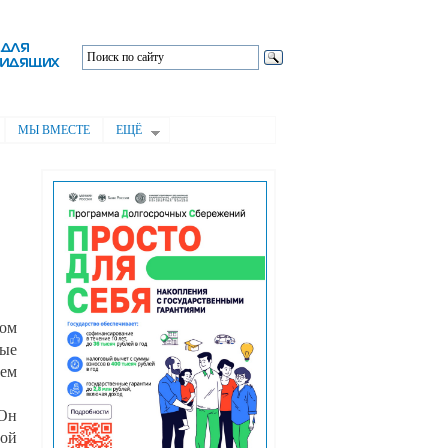
МЫ ВМЕСТЕ
ЕЩЁ
ном
вые
нем
 Он
дой