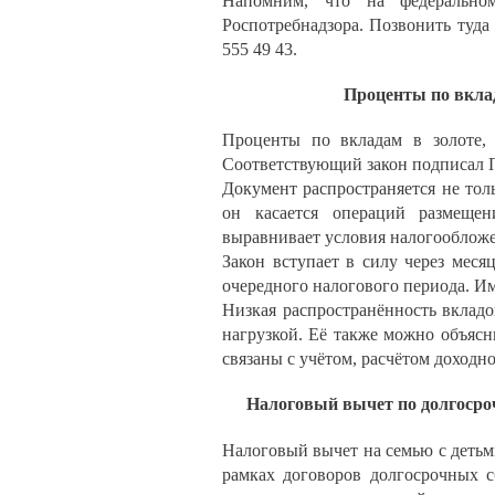
Напомним, что на федерально
Роспотребнадзора. Позвонить туда
555 49 43.
Проценты по вкла
Проценты по вкладам в золоте,
Соответствующий закон подписал 
Документ распространяется не тол
он касается операций размещен
выравнивает условия налогообложе
Закон вступает в силу через меся
очередного налогового периода. Им
Низкая распространённость вкладо
нагрузкой. Её также можно объяс
связаны с учётом, расчётом доходн
Налоговый вычет по долгосро
Налоговый вычет на семью с детьми
рамках договоров долгосрочных с