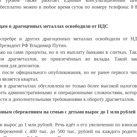
м уровне также работает Единый консультационный цен
 бесплатно можно в любое время суток по номеру телефона: 8 
дам в драгоценных металлах освободили от НДС
 серебре и других драгоценных металлах освободили от Н
Президент РФ Владимир Путин.
ько на сами проценты, но и их выплату банками в слитках. Та
ия драгметаллов, не привлечённых во вклады. Такой за
ния для депозитов.
ц после официального опубликования, но не ранее первого чи
 является квартал.
в в драгметаллах обусловлена не только более высокой налого
нить административными и операционными сложностями, кото
ости и дополнительными требованиями к обороту драгметаллов.
чным сбережениям на семью с детьми вырос до 1 млн рублей
 вырос до 1 млн рублей. Речь идёт о его увеличении по взноса
бережений с 400 тыс. до 500 тыс. рублей на каждого родите