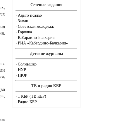
Сетевые издания
ях,
тех
Адыгэ псалъэ
Заман
ия
Советская молодежь
Горянка
ия.
Кабардино-Балкария
РИА «Кабардино-Балкария»
Детские журналы
ов.
Солнышко
млн
НУР
НЮР
ся,
ТВ и радио КБР
два
ю»,
1 КБР (ТВ КБР)
Радио КБР
ров