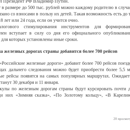
сал Президент РФ Владимир Путин.
в размере до 500 тыс. рублей можно каждому родителю в случа
зано со взносами в пользу их детей. Такая возможность есть до 
8 лет или 24 года, если он учится очно.
логового стимулирования инструментов для формирован
лен вступает в силу со дня его официального опубликован
для которых установлены иные сроки.
а железных дорогах страны добавится более 700 рейсов
Российские железные дороги» добавит более 700 рейсов поезд
здах дальнего следования можно будет приобрести более 5,5 
ые рейсы появятся на самых популярных маршрутах. Ожидает
анут 30 декабря и 11 января.
кулы по железным дорогам страны будут курсировать почти 
еди них «Зимняя сказка», «По Золотому кольцу», «В Карели
20 просмот