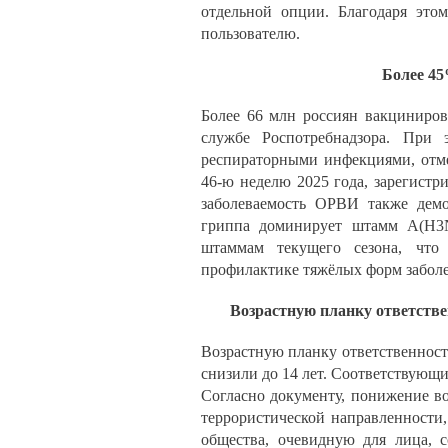
отдельной опции. Благодаря это
пользователю.
Более 45
Более 66 млн россиян вакциниров
службе Роспотребнадзора. При 
респираторными инфекциями, отме
46‑ю неделю 2025 года, зарегистр
заболеваемость ОРВИ также дем
гриппа доминирует штамм A(H3N
штаммам текущего сезона, что
профилактике тяжёлых форм заболе
Возрастную планку ответствен
Возрастную планку ответственност
снизили до 14 лет. Соответствующ
Согласно документу, понижение во
террористической направленности
общества, очевидную для лица, с