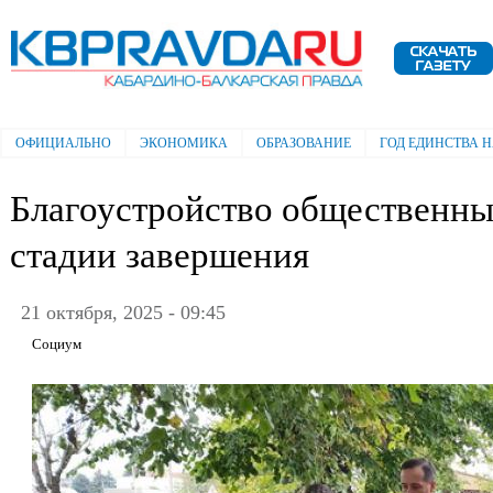
Пе
ос
Электронная газета "Кабардино-
со
Балкарская правда"
ОФИЦИАЛЬНО
ЭКОНОМИКА
ОБРАЗОВАНИЕ
ГОД ЕДИНСТВА 
Главное меню
Благоустройство общественны
стадии завершения
21 октября, 2025 - 09:45
Социум