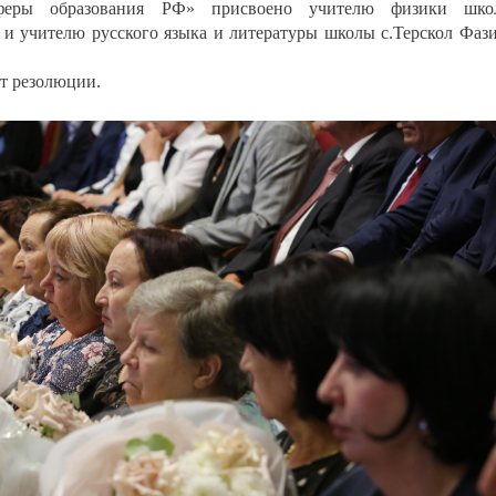
феры образования РФ» присвоено учителю физики шко
 и учителю русского языка и литературы школы с.Терскол Фаз
т резолюции.