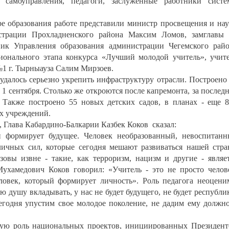
о самоуправления, педагоги, заслуженные работники сист
 образования работе представили министр просвещения и на
страции Прохладненского района Максим Ломов, замглавы
ик Управления образования администрации Чегемского рай
ионального этапа конкурса «Лучший молодой учитель», учит
№1 г. Тырныауза Салим Мирзоев.
 удалось серьезно укрепить инфраструктуру отрасли. Построено
 1 сентября. Столько же откроются после капремонта, за послед
 Также построено 55 новых детских садов, в планах - еще 
х учреждений.
, Глава Кабардино-Балкарии Казбек Коков сказал:
ый формирует будущее. Человек необразованный, невоспитан
личных сил, которые сегодня мешают развиваться нашей стра
овы извне - такие, как терроризм, нацизм и другие - являе
ухамедович Коков говорил: «Учитель - это не просто челов
еловек, который формирует личность». Роль педагога неоцени
ю душу вкладывать, у нас не будет будущего, не будет республи
сегодня упустим свое молодое поколение, не дадим ему должн
ную роль национальных проектов, инициированных Президен