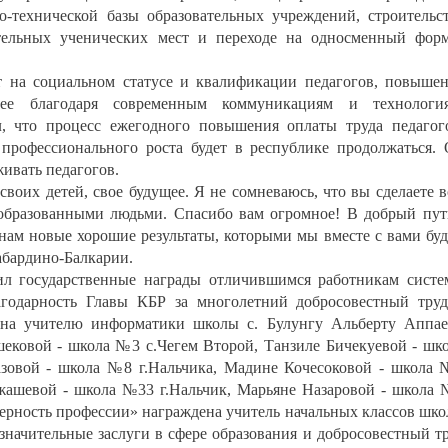
о-технической базы образовательных учреждений, строительс
ельных ученических мест и переходе на односменный фор
т на социальном статусе и квалификации педагогов, повыше
нее благодаря современным коммуникациям и технология
л, что процесс ежегодного повышения оплаты труда педагог
профессионального роста будет в республике продолжаться.
живать педагогов.
своих детей, свое будущее. Я не сомневаюсь, что вы сделаете в
образованными людьми. Спасибо вам огромное! В добрый пут
нам новые хорошие результаты, которыми мы вместе с вами бу
Кабардино-Балкарии.
ил государственные награды отличившимся работникам сист
лагодарность Главы КБР за многолетний добросовестный тру
ена учителю информатики школы с. Булунгу Альберту Аппае
ековой - школа №3 с.Чегем Второй, Танзиле Бичекуевой - шк
азовой - школа №8 г.Нальчика, Мадине Кочесоковой - школа
жашевой - школа №33 г.Нальчик, Марьяне Назаровой - школа
 верность профессии» награждена учитель начальных классов шк
значительные заслуги в сфере образования и добросовестный т