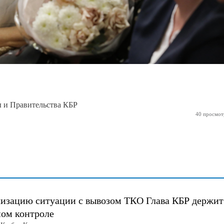
ы и Правительства КБР
40 просмот
изацию ситуации с вывозом ТКО Глава КБР держит
ном контроле