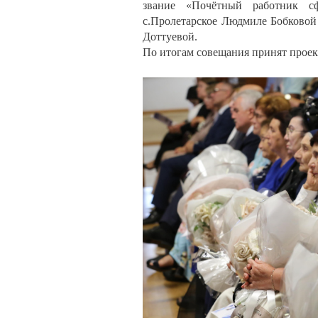
звание «Почётный работник с
с.Пролетарское Людмиле Бобковой
Доттуевой.
По итогам совещания принят проек