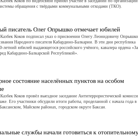
 Казбек Коков по видеосвязи принял участие в заседании по организации
системы обращения с твёрдыми коммунальными отходами (ТКО).
ый писатель Олег Опрышко отмечает юбилей
 Казбек Коков подписал указ о присвоении Олегу Леонидовичу Опрышко
 звания Народного писателя Кабардино-Балкарии. В эти дни республика
90-летний юбилей выдающегося российского учёного, кавалера ордена «За
еред Кабардино-Балкарской Республикой».
рное состояние населённых пунктов на особом
ле
 Казбек Коков провёл выездное заседание Антитеррористической комисс
аже. Его участники обсудили итоги работы, проделанной с начала года в
 Баксанском, Майском районах, городском округе Баксан.
альные службы начали готовиться к отопительном