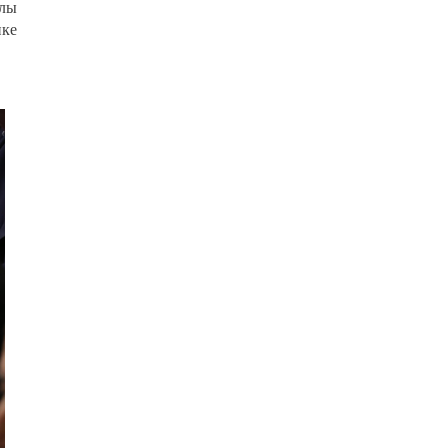
лы
ике