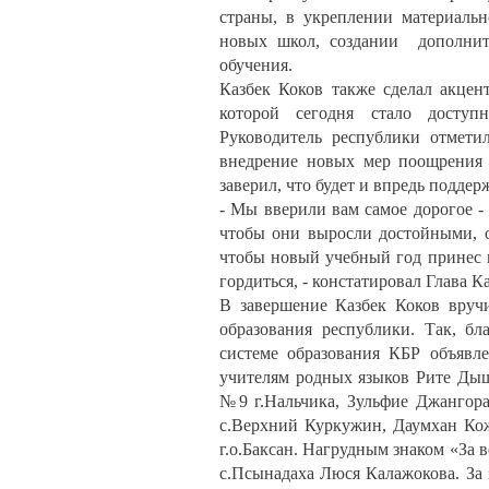
страны, в укреплении материальн
новых школ, создании дополнит
обучения.
Казбек Коков также сделал акцен
которой сегодня стало доступ
Руководитель республики отмети
внедрение новых мер поощрения 
заверил, что будет и впредь поддер
- Мы вверили вам самое дорогое - 
чтобы они выросли достойными, 
чтобы новый учебный год принес 
гордиться, - констатировал Глава 
В завершение Казбек Коков вруч
образования республики. Так, б
системе образования КБР объявл
учителям родных языков Рите Дыш
№9 г.Нальчика, Зульфие Джангор
с.Верхний Куркужин, Даумхан Ко
г.о.Баксан. Нагрудным знаком «За
с.Псынадаха Люся Калажокова. За 