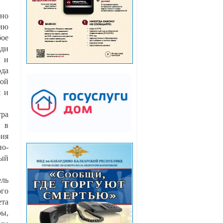
ено
нию
бое
еди
й и
ода
мой
я и
тра
 в
рия
но-
ный
ель
ого
ета
ры,