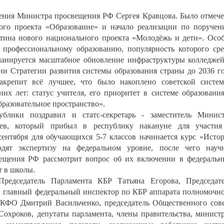
ения Министра просвещения РФ Сергея Кравцова. Было отмеч
ого проекта «Образование» и начало реализации по поруче
тина нового национального проекта «Молодёжь и дети». Осо
 профессиональному образованию, популярность которого ср
планируется масштабное обновление инфраструктуры колледже
ии Стратегии развития системы образования страны до 2036 г
акрепит всё лучшее, что было накоплено советской систе
их лет: статус учителя, его приоритет в системе образовани
бразовательное пространство».
ублики поздравил и статс-секретарь - заместитель Минис
в, который прибыл в республику накануне для участия
сентября для обучающихся 5-7 классов начинается курс «Исто
ят экспертизу на федеральном уровне, после чего науч
ещения РФ рассмотрит вопрос об их включении в федераль
т в школы.
редседатель Парламента КБР Татьяна Егорова, Председат
 главный федеральный инспектор по КБР аппарата полномочн
СКФО Дмитрий Васильченко, председатель Общественного сов
хроков, депутаты парламента, члены правительства, минист