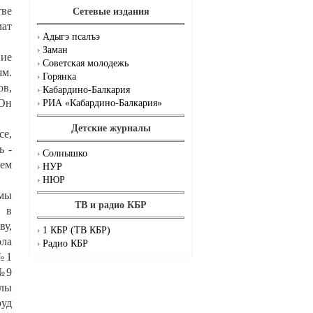
тве
Сетевые издания
мат
Адыгэ псалъэ
Заман
ние
Советская молодежь
м.
Горянка
ов,
Кабардино-Балкария
 Он
РИА «Кабардино-Балкария»
Детские журналы
се,
ь -
Солнышко
дем
НУР
НЮР
емы
ТВ и радио КБР
д в
ву,
1 КБР (ТВ КБР)
ола
Радио КБР
 №1
 №9
олы
руд