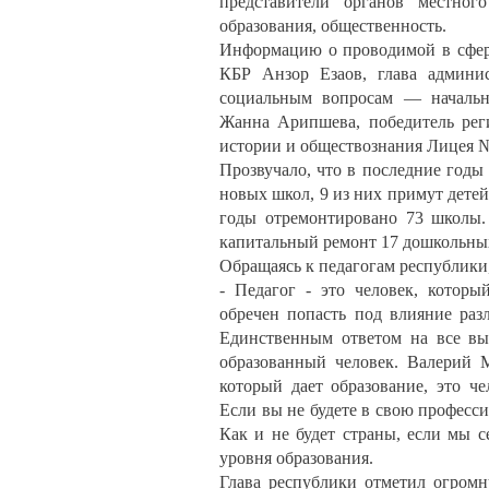
представители органов местног
образования, общественность.
Информацию о проводимой в сфере
КБР Анзор Езаов, глава админи
социальным вопросам — начальн
Жанна Арипшева, победитель рег
истории и обществознания Лицея 
Прозвучало, что в последние годы
новых школ, 9 из них примут детей
годы отремонтировано 73 школы.
капитальный ремонт 17 дошкольны
Обращаясь к педагогам республики
- Педагог - это человек, котор
обречен попасть под влияние раз
Единственным ответом на все выз
образованный человек. Валерий М
который дает образование, это ч
Если вы не будете в свою професси
Как и не будет страны, если мы 
уровня образования.
Глава республики отметил огром