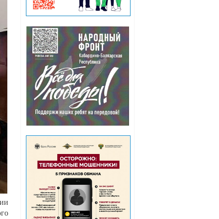
рии
ого