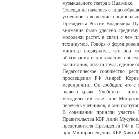
музыкального театра в Нальчике.
Совещание началось с видеообращ
успешное завершение национальн
Президента России Владимира Пу
внимание было уделено среднему
молодежи растет, в связи с чем 
техникумов. Говоря о формирован
министр подчеркнул, что она «з
образования и достижения последн
воспитания, оплата труда, единое о
Педагогическое сообщество респ
просвещения РФ Андрей Корнее
мероприятии. Он сообщил, что с 
нашего края». Учебники проход
методический совет при Мипросв
перечень учебников, и они поступя
В совещании приняли участие П
Правительства КБР Алий Мусуков,
представителя Президента РФ в 
при Минпросвещения КБР Хаути Со