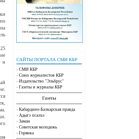
емы
уки
 по
она
ель
 25
ние
САЙТЫ ПОРТАЛА СМИ КБР
8 и
СМИ КБР
Союз журналистов КБР
Издательство "Эльбрус"
ный
Газеты и журналы КБР
не.
тся
Газеты
ек,
ма.
Кабардино-Балкарская правда
Адыгэ псалъэ
ки.
Заман
ого
Советская молодежь
Горянка
том