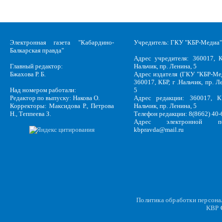
Электронная газета "Кабардино-
Учредитель: ГКУ "КБР-Медиа"
Балкарская правда"
Адрес учредителя: 360017, К
Главный редактор:
Нальчик, пр. Ленина, 5
Бжахова Р. Б.
Адрес издателя (ГКУ "КБР-Ме
360017, КБР, г .Нальчик, пр. Л
Над номером работали:
5
Редактор по выпуску: Накова О.
Адрес редакции: 360017, КБ
Корректоры: Максидова Р., Петрова
Нальчик, пр. Ленина, 5
Н., Теппеева З.
Телефон редакции: 8(8662) 40-
Адрес электронной по
kbpravda@mail.ru
Политика обработки персон
KBP
C