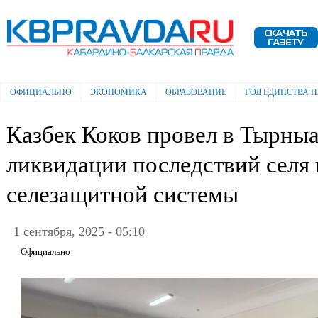
Пе
ос
Электронная газета "Кабардино-
со
Балкарская правда"
ОФИЦИАЛЬНО
ЭКОНОМИКА
ОБРАЗОВАНИЕ
ГОД ЕДИНСТВА 
Главное меню
Казбек Коков провел в Тырныа
ликвидации последствий селя
селезащитной системы
1 сентября, 2025 - 05:10
Официально