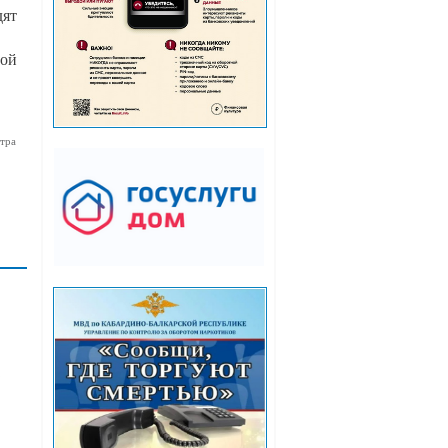
дят
ой
тра