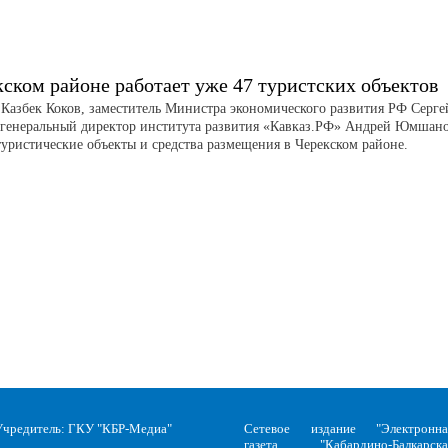
кском районе работает уже 47 туристских объектов
 Казбек Коков, заместитель Министра экономического развития РФ Серге
 генеральный директор института развития «Кавказ.РФ» Андрей Юмшан
туристические объекты и средства размещения в Черекском районе.
Учредитель: ГКУ "КБР-Медиа"
Сетевое издание "Электронна
газета "Кабардино-Балкарска