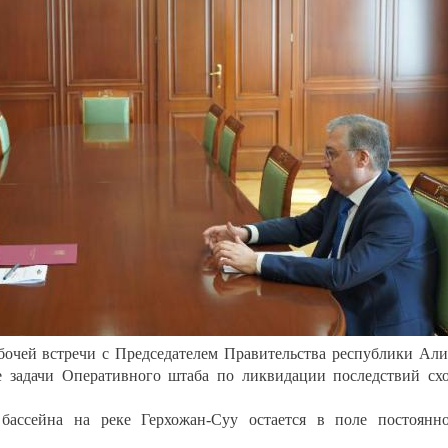
абочей встречи с Председателем Правительства республики Ал
 задачи Оперативного штаба по ликвидации последствий сх
бассейна на реке Герхожан-Суу остается в поле постоянн