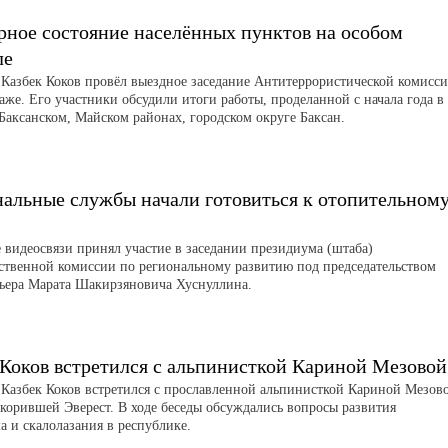
рное состояние населённых пунктов на особом
ле
 Казбек Коков провёл выездное заседание Антитеррористической комисс
аже. Его участники обсудили итоги работы, проделанной с начала года в
 Баксанском, Майском районах, городском округе Баксан.
альные службы начали готовиться к отопительном
 видеосвязи принял участие в заседании президиума (штаба)
ственной комиссии по региональному развитию под председательством
ьера Марата Шакирзяновича Хуснуллина.
 Коков встретился с альпинисткой Кариной Мезовой
 Казбек Коков встретился с прославленной альпинисткой Кариной Мезов
корившей Эверест. В ходе беседы обсуждались вопросы развития
а и скалолазания в республике.