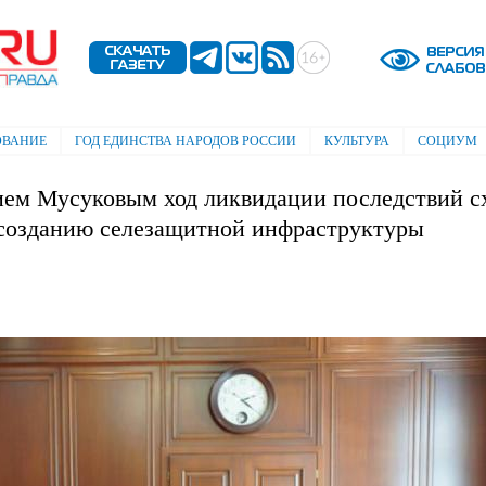
Перейти к
основному
содержанию
ОВАНИЕ
ГОД ЕДИНСТВА НАРОДОВ РОССИИ
КУЛЬТУРА
СОЦИУМ
ием Мусуковым ход ликвидации последствий с
 созданию селезащитной инфраструктуры