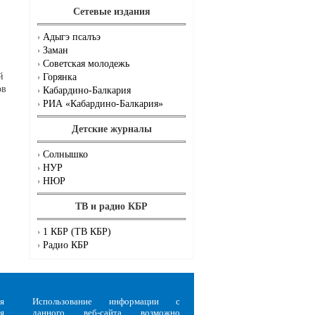
Сетевые издания
Адыгэ псалъэ
Заман
Советская молодежь
й
Горянка
ов
Кабардино-Балкария
РИА «Кабардино-Балкария»
Детские журналы
Солнышко
НУР
НЮР
ТВ и радио КБР
1 КБР (ТВ КБР)
Радио КБР
я
Использование информации с
я
данного веб-сайта возможно