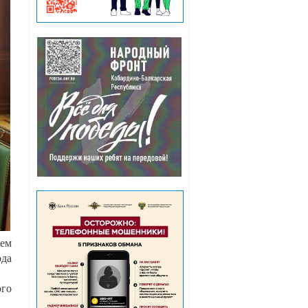
ием
ода
ого