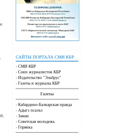
ии
САЙТЫ ПОРТАЛА СМИ КБР
у
СМИ КБР
Союз журналистов КБР
Издательство "Эльбрус"
Газеты и журналы КБР
Газеты
Кабардино-Балкарская правда
Адыгэ псалъэ
ой,
Заман
Советская молодежь
Горянка