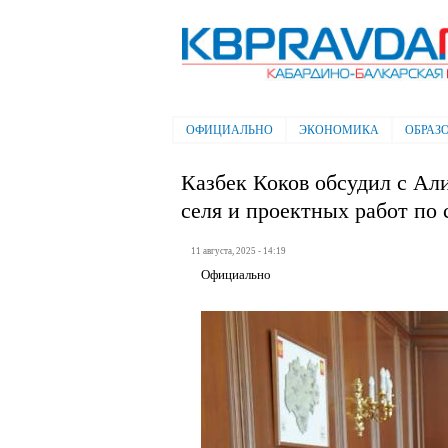
Электронная газета "Кабардино-
Балкарская правда"
ОФИЦИАЛЬНО
ЭКОНОМИКА
ОБРАЗ
Главное меню
Казбек Коков обсудил с Ал
селя и проектных работ по
11 августа, 2025 - 14:19
Официально