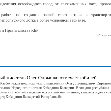
деления освобождают город от грязекаменных масс, прово
 работа по созданию новой селезащитной и транспортн
лепропускного лотка в более усиленном варианте.
ы и Правительства КБР
223 просмо
ый писатель Олег Опрышко отмечает юбилей
 Казбек Коков подписал указ о присвоении Олегу Леонидовичу Опрышко
 звания Народного писателя Кабардино-Балкарии. В эти дни республика
90-летний юбилей выдающегося российского учёного, кавалера ордена «За
еред Кабардино-Балкарской Республикой».