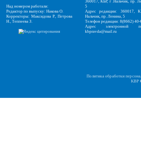
360017, КБР, г .Нальчик, пр. Л
Над номером работали:
5
Редактор по выпуску: Накова О.
Адрес редакции: 360017, КБ
Корректоры: Максидова Р., Петрова
Нальчик, пр. Ленина, 5
Н., Теппеева З.
Телефон редакции: 8(8662) 40-
Адрес электронной по
kbpravda@mail.ru
Политика обработки персон
KBP
C