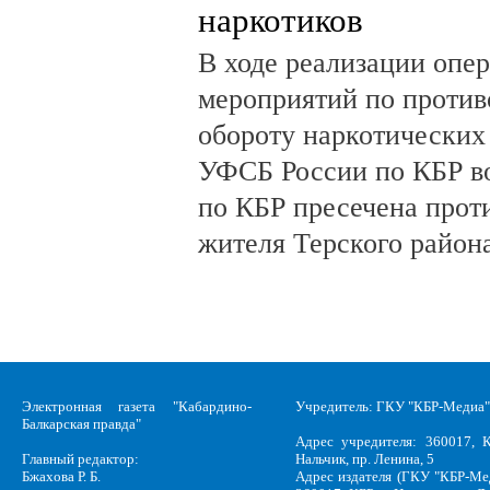
наркотиков
В ходе реализации опе
мероприятий по против
обороту наркотических
УФСБ России по КБР в
по КБР пресечена прот
жителя Терского район
Электронная газета "Кабардино-
Учредитель: ГКУ "КБР-Медиа"
Балкарская правда"
Адрес учредителя: 360017, К
Главный редактор:
Нальчик, пр. Ленина, 5
Бжахова Р. Б.
Адрес издателя (ГКУ "КБР-Ме