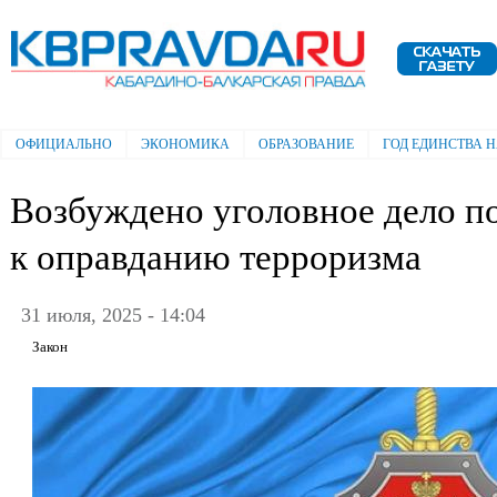
Пе
ос
Электронная газета "Кабардино-
со
Балкарская правда"
ОФИЦИАЛЬНО
ЭКОНОМИКА
ОБРАЗОВАНИЕ
ГОД ЕДИНСТВА 
Главное меню
Возбуждено уголовное дело п
к оправданию терроризма
31 июля, 2025 - 14:04
Закон