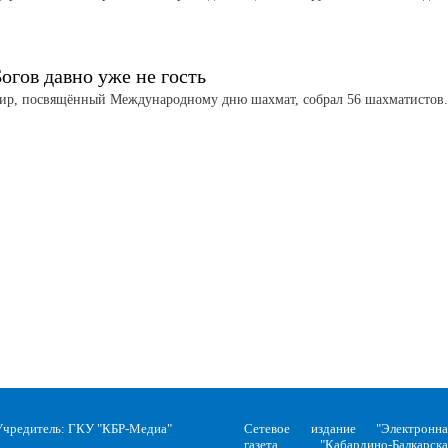
огов давно уже не гость
ир, посвящённый Международному дню шахмат, собрал 56 шахматистов
Учредитель: ГКУ "КБР-Медиа"
Сетевое издание "Электронна
газета "Кабардино-Балкарска