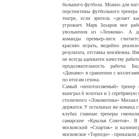
большого футбола. Можно для наг
перспективы футбольного тренера 
театре, если зритель «делает к
угрожает. Марк Захаров мог раб
увольнения из «Ленкома». А до
команды премьер-лиги считает
красиво играть, медийно реализо
результата, отставка неизбежна. 
не всегда адекватен качеству работ
продолжительность работы Би
«Динамо» в сравнении с коллегами
по итогам сезона.
Самый «непотопляемый» тренер –
выиграл 6 золотых и 1 серебряную м
столичного «Локомотива» Михаил 
держатся. У остальных же команд 
клубах главные тренеры сменил
самарские «Крылья Советов». В
московский «Спартак» и калиниг
московское «Торпедо» - приказали 