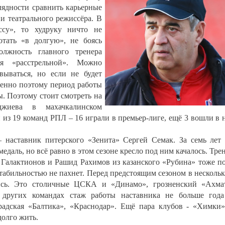
лядности сравнить карьерные
и театрального режиссёра. В
ассу», то худруку ничто не
отать «в долгую», не боясь
лжность главного тренера
ся «расстрельной». Можно
вываться, но если не будет
Именно поэтому период работы
ы. Поэтому стоит смотреть на
джиева в махачкалинском
 из 19 команд РПЛ – 16 играли в премьер-лиге, ещё 3 вошли в 
 наставник питерского «Зенита» Сергей Семак. За семь лет
едаль, но всё равно в этом сезоне кресло под ним качалось. Тре
Галактионов и Рашид Рахимов из казанского «Рубина» тоже п
стабильностью не пахнет. Перед предстоящим сезоном в несколь
ись. Это столичные ЦСКА и «Динамо», грозненский «Ахма
 других командах стаж работы наставника не больше год
радская «Балтика», «Краснодар». Ещё пара клубов - «Химки
долго жить.