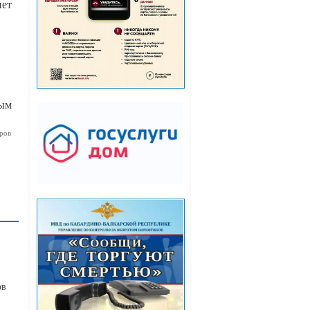
нет
ым
ров
ов