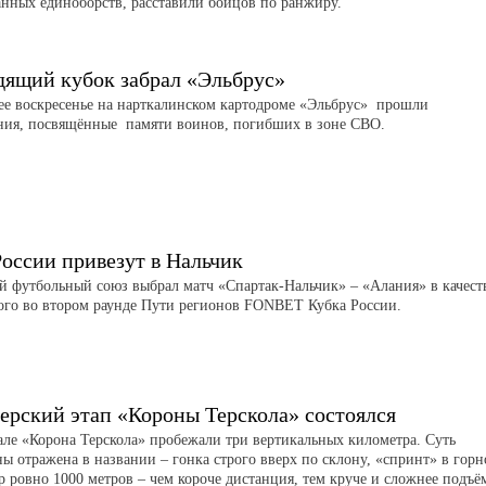
нных единоборств, расставили бойцов по ранжиру.
дящий кубок забрал «Эльбрус»
е воскресенье на нарткалинском картодроме «Эльбрус» прошли
ния, посвящённые памяти воинов, погибших в зоне СВО.
России привезут в Нальчик
й футбольный союз выбрал матч «Спартак-Нальчик» – «Алания» в качест
ого во втором раунде Пути регионов FONBET Кубка России.
ерский этап «Короны Терскола» состоялся
але «Корона Терскола» пробежали три вертикальных километра. Суть
ы отражена в названии – гонка строго вверх по склону, «спринт» в гор
р ровно 1000 метров – чем короче дистанция, тем круче и сложнее подъё