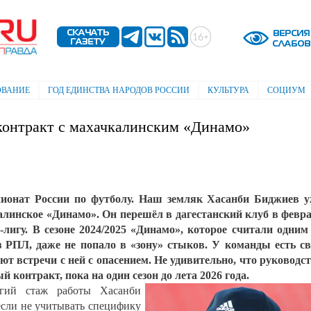
Перейти к
основному
содержанию
ОВАНИЕ
ГОД ЕДИНСТВА НАРОДОВ РОССИИ
КУЛЬТУРА
СОЦИУМ
контракт с махачкалинским «Динамо»
ионат России по футболу. Наш земляк Хасанби Биджиев 
алинское «Динамо». Он перешёл в дагестанский клуб в февр
-лигу. В сезоне 2024/2025 «Динамо», которое считали одним
 РПЛ, даже не попало в «зону» стыков. У команды есть с
т встречи с ней с опасением. Не удивительно, что руководс
контракт, пока на один сезон до лета 2026 года.
лгий стаж работы Хасанби
 если не учитывать специфику