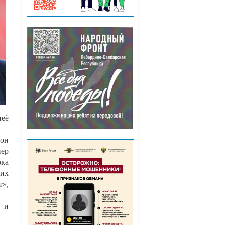
неё
 он
нер
ока
ких
т»,
а –
» и