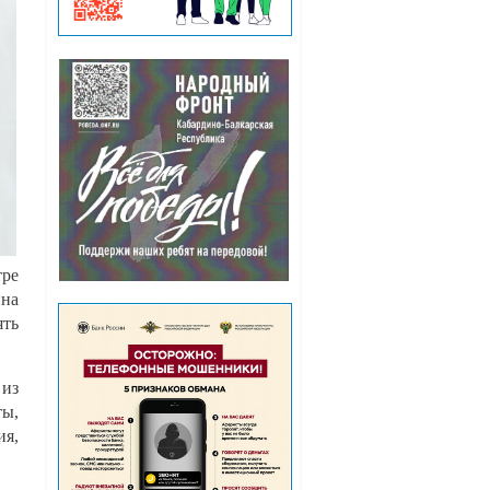
тре
ина
ять
 из
ты,
ия,