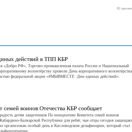
82 просмо
диных действий в ТПП КБР
я «Добро.РФ», Торгово-промышленная палата России и Национальный
корпоративному волонтёрству провели День корпоративного волонтёрства
астью федеральной акции «#МЫВМЕСТЕ: Дни единых действий».
т семей воинов Отечества КБР сообщает
радость детям защитников По инициативе Комитета семей воинов
 Кабардино-Балкарской Республики для ребят, чьи отцы сегодня защищаю
ыл организован особый день в Кисловодском дельфинарии, который стал
ельфинотерапии.