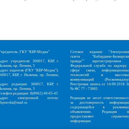
Учредитель: ГКУ "КБР-Медиа"
Сетевое издание "Электронна
газета "Кабардино-Балкарска
Адрес учредителя: 360017, КБР, г.
правда"" зарегистрирована 
альчик, пр. Ленина, 5
Федеральной службе по надзору 
Адрес издателя (ГКУ "КБР-Медиа"):
сфере связи, информационны
60017, КБР, г .Нальчик, пр. Ленина,
технологий и массовы
5
коммуникаций (Роскомнадзор)
Адрес редакции: 360017, КБР, г.
Реестровая запись от 14.09.2018 Э
альчик, пр. Ленина, 5
№ ФС 77 - 73661
Телефон редакции: 8(8662) 40-65-42
Адрес электронной почты:
Редакция не несет ответственност
kbpravda@mail.ru
за достоверность информации
содержащейся в рекламны
объявлениях. Редакция н
предоставляет справочно
информации