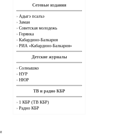
Сетевые издания
Адыгэ псалъэ
Заман
Советская молодежь
Горянка
Кабардино-Балкария
РИА «Кабардино-Балкария»
Детские журналы
Солнышко
НУР
НЮР
ТВ и радио КБР
1 КБР (ТВ КБР)
Радио КБР
 и