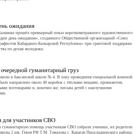
ень ожидания
Нальчике прошёл премьерный показ короткометражного художественного
дин день ожидания», созданного Общественной организацией «Союз
рафистов Кабардино-Балкарской Республики» при грантовой поддержке
тва по делам молодежи.
 очередной гуманитарный груз
вели в баксанской школе № 4. В зону проведения специальной военной
было направлено около 40 коробок с тёплыми вещами, провиантом,
ыми хозтоварами и, конечно же, письма детей с наилучшими
ями.
 для участников СВО
 гуманитарную помощь участникам СВО собрали ученики, их родители
школы 2 им. Героя РФ Т.М. Тамазова с. Карагач Прохладненского района.