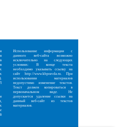
я
Использование информации с
я
данного веб-сайта возможно
в
исключительно на следующих
в
условиях: В конце текста
х
необходимо указывать ссылку на
х
сайт http://www.kbpravda.ru. При
.
использовании материалов
Л
недопустимо изменение текстов.
Текст должен копироваться в
первоначальном виде. Не
и
допускается удаление ссылки на
,
данный веб-сайт из текстов
х
материалов.
е
й