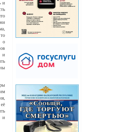
ь и
сть
что
они
ма,
 то
ь о
пов
в и
ить
оны
еры
ким
ия,
 её
ить
е и