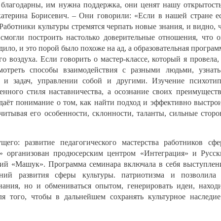
 благодарны, им нужна поддержка, они ценят нашу открытост
катерина Борисевич. – Они говорили: «Если в нашей стране е
Работники культуры стремятся черпать новые знания, и видно, 
смогли построить настолько доверительные отношения, что 
дило, и это порой было похоже на ад, а образовательная програм
го воздуха. Если говорить о мастер-классе, который я провела,
мотреть способы взаимодействия с разными людьми, узнат
 и задач, управлении собой и другими. Изучение психоти
венного стиля наставничества, а осознание своих преимущест
даёт понимание о том, как найти подход и эффективно выстро
читывая его особенности, склонности, таланты, сильные стор
щего: развитие педагогического мастерства работников сф
» организован продюсерским центром «Интеграция» и Русс
ий «Машук». Программа семинара включала в себя выступлен
ний развития сферы культуры. патриотизма и позволила
нания, но и обмениваться опытом, генерировать идеи, наход
ля того, чтобы в дальнейшем сохранять культурное наследи