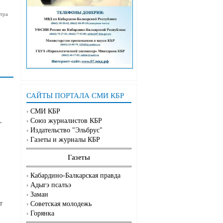
тра
САЙТЫ ПОРТАЛА СМИ КБР
СМИ КБР
,
Союз журналистов КБР
Издательство "Эльбрус"
Газеты и журналы КБР
Газеты
Кабардино-Балкарская правда
Адыгэ псалъэ
Заман
т
Советская молодежь
Горянка