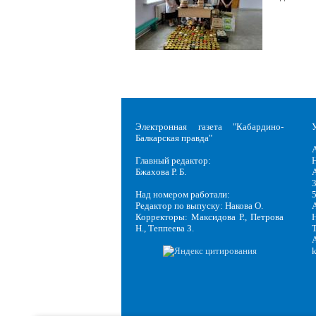
Электронная газета "Кабардино-
Балкарская правда"
Главный редактор:
Н
Бжахова Р. Б.
3
Над номером работали:
Редактор по выпуску: Накова О.
Корректоры: Максидова Р., Петрова
Н
Н., Теппеева З.