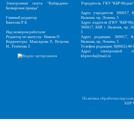
Электронная газета "Кабардино-
Учредитель: ГКУ "КБР-Медиа"
Балкарская правда"
Адрес учредителя: 360017, К
Главный редактор:
Нальчик, пр. Ленина, 5
Бжахова Р. Б.
Адрес издателя (ГКУ "КБР-Ме
360017, КБР, г .Нальчик, пр. Л
Над номером работали:
5
Редактор по выпуску: Накова О.
Адрес редакции: 360017, КБ
Корректоры: Максидова Р., Петрова
Нальчик, пр. Ленина, 5
Н., Теппеева З.
Телефон редакции: 8(8662) 40-
Адрес электронной по
kbpravda@mail.ru
Политика обработки персон
KBP
C