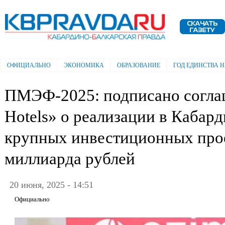
Пе
ос
Электронная газета "Кабардино-
со
Балкарская правда"
ОФИЦИАЛЬНО
ЭКОНОМИКА
ОБРАЗОВАНИЕ
ГОД ЕДИНСТВА 
Главное меню
ПМЭФ-2025: подписано согл
Hotels» о реализации в Кабар
крупных инвестиционных прое
миллиарда рублей
20 июня, 2025 - 14:51
Официально