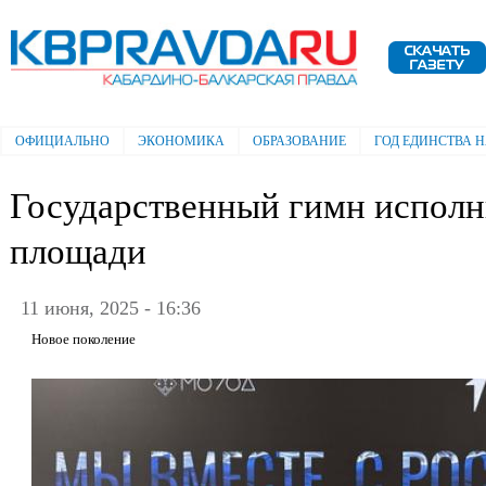
Пе
ос
Электронная газета "Кабардино-
со
Балкарская правда"
ОФИЦИАЛЬНО
ЭКОНОМИКА
ОБРАЗОВАНИЕ
ГОД ЕДИНСТВА 
Главное меню
Государственный гимн исполн
площади
11 июня, 2025 - 16:36
Новое поколение