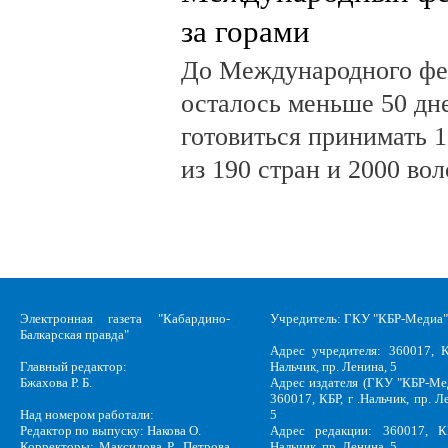
за горами
До Международного фе
осталось меньше 50 дн
готовиться принимать 
из 190 стран и 2000 во
Электронная газета "Кабардино-
Учредитель: ГКУ "КБР-Медиа"
Балкарская правда"
Адрес учредителя: 360017, К
Главный редактор:
Нальчик, пр. Ленина, 5
Бжахова Р. Б.
Адрес издателя (ГКУ "КБР-Ме
360017, КБР, г .Нальчик, пр. Л
Над номером работали:
5
Редактор по выпуску: Накова О.
Адрес редакции: 360017, КБ
Корректоры: Максидова Р., Петрова
Нальчик, пр. Ленина, 5