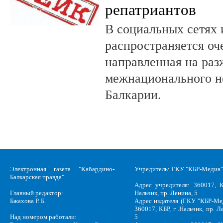
репатриантов
В социальных сетях 
распространяется оч
направленная на раз
межнационального н
Балкарии.
Электронная газета "Кабардино-
Учредитель: ГКУ "КБР-Медиа"
Балкарская правда"
Адрес учредителя: 360017, К
Главный редактор:
Нальчик, пр. Ленина, 5
Бжахова Р. Б.
Адрес издателя (ГКУ "КБР-Ме
360017, КБР, г .Нальчик, пр. Л
Над номером работали:
5