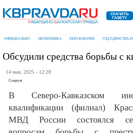
Пе
ос
Электронная газета "Кабардино-
со
Балкарская правда"
ОФИЦИАЛЬНО
ЭКОНОМИКА
ОБРАЗОВАНИЕ
ГОД ЕДИНСТВА 
Главное меню
Обсудили средства борьбы с 
14 мая, 2025 - 12:28
Социум
В Северо-Кавказском ин
квалификации (филиал) Красн
МВД России состоялся сем
вопросам борьбы с прест