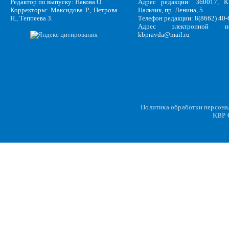
Редактор по выпуску: Накова О.
Адрес редакции: 360017, КБ
Корректоры: Максидова Р., Петрова
Нальчик, пр. Ленина, 5
Н., Теппеева З.
Телефон редакции: 8(8662) 40-
Адрес электронной по
kbpravda@mail.ru
Политика обработки персон
KBP
C