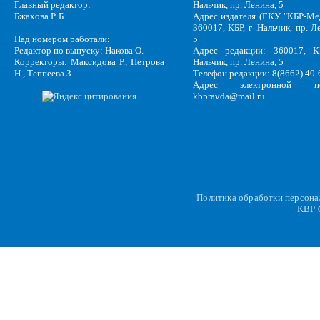
Главный редактор:
Нальчик, пр. Ленина, 5
Бжахова Р. Б.
Адрес издателя (ГКУ "КБР-Ме
360017, КБР, г .Нальчик, пр. Л
Над номером работали:
5
Редактор по выпуску: Накова О.
Адрес редакции: 360017, КБ
Корректоры: Максидова Р., Петрова
Нальчик, пр. Ленина, 5
Н., Теппеева З.
Телефон редакции: 8(8662) 40-
Адрес электронной по
kbpravda@mail.ru
Политика обработки персон
KBP
C