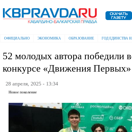
Пе
ос
Электронная газета "Кабардино-
со
Балкарская правда"
ОФИЦИАЛЬНО
ЭКОНОМИКА
ОБРАЗОВАНИЕ
ГОД ЕДИНСТВА 
Главное меню
52 молодых автора победили 
конкурсе «Движения Первых»
28 апреля, 2025 - 13:34
Новое поколение