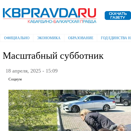
Пе
ос
Электронная газета "Кабардино-
со
Балкарская правда"
ОФИЦИАЛЬНО
ЭКОНОМИКА
ОБРАЗОВАНИЕ
ГОД ЕДИНСТВА 
Главное меню
Масштабный субботник
18 апреля, 2025 - 15:09
Социум