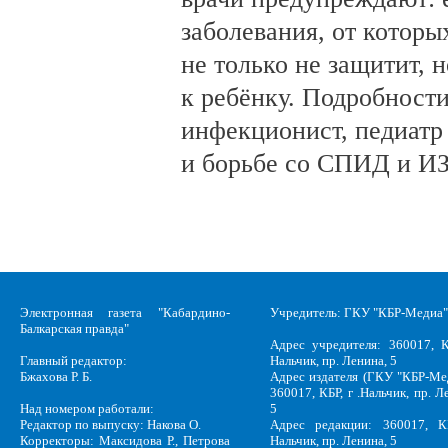
заболевания, от которы
не только не защитит, н
к ребёнку. Подробности
инфекционист, педиатр
и борьбе со СПИД и ИЗ
Электронная газета "Кабардино-
Учредитель: ГКУ "КБР-Медиа"
Балкарская правда"
Адрес учредителя: 360017, К
Главный редактор:
Нальчик, пр. Ленина, 5
Бжахова Р. Б.
Адрес издателя (ГКУ "КБР-Ме
360017, КБР, г .Нальчик, пр. Л
Над номером работали:
5
Редактор по выпуску: Накова О.
Адрес редакции: 360017, КБ
Корректоры: Максидова Р., Петрова
Нальчик, пр. Ленина, 5