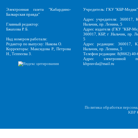
Электронная газета "Кабардино-
Учредитель: ГКУ "КБР-Медиа"
Балкарская правда"
Адрес учредителя: 360017, К
Главный редактор:
Нальчик, пр. Ленина, 5
Бжахова Р. Б.
Адрес издателя (ГКУ "КБР-Ме
360017, КБР, г .Нальчик, пр. Л
Над номером работали:
5
Редактор по выпуску: Накова О.
Адрес редакции: 360017, КБ
Корректоры: Максидова Р., Петрова
Нальчик, пр. Ленина, 5
Н., Теппеева З.
Телефон редакции: 8(8662) 40-
Адрес электронной по
kbpravda@mail.ru
Политика обработки персон
KBP
C