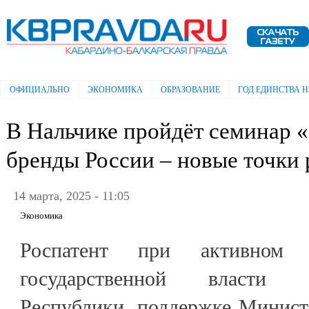
Пе
ос
Электронная газета "Кабардино-
со
Балкарская правда"
ОФИЦИАЛЬНО
ЭКОНОМИКА
ОБРАЗОВАНИЕ
ГОД ЕДИНСТВА 
Главное меню
В Нальчике пройдёт семинар 
бренды России – новые точки 
14 марта, 2025 - 11:05
Экономика
Роспатент при активном с
государственной власти Ка
Республики, поддержке Минист