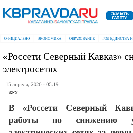
Пе
ос
Электронная газета "Кабардино-
со
Балкарская правда"
ОФИЦИАЛЬНО
ЭКОНОМИКА
ОБРАЗОВАНИЕ
ГОД ЕДИНСТВА 
Главное меню
«Россети Северный Кавказ» сн
электросетях
15 апреля, 2020 - 05:19
ЖКХ
В «Россети Северный Кавк
работы по снижению у
электрических сетях за перв