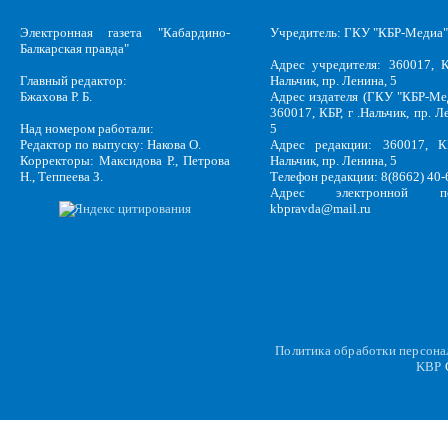
Электронная газета "Кабардино-
Учредитель: ГКУ "КБР-Медиа"
Балкарская правда"
Адрес учредителя: 360017, К
Главный редактор:
Нальчик, пр. Ленина, 5
Бжахова Р. Б.
Адрес издателя (ГКУ "КБР-Ме
360017, КБР, г .Нальчик, пр. Л
Над номером работали:
5
Редактор по выпуску: Накова О.
Адрес редакции: 360017, КБ
Корректоры: Максидова Р., Петрова
Нальчик, пр. Ленина, 5
Н., Теппеева З.
Телефон редакции: 8(8662) 40-
Адрес электронной по
kbpravda@mail.ru
Политика обработки персон
KBP
C