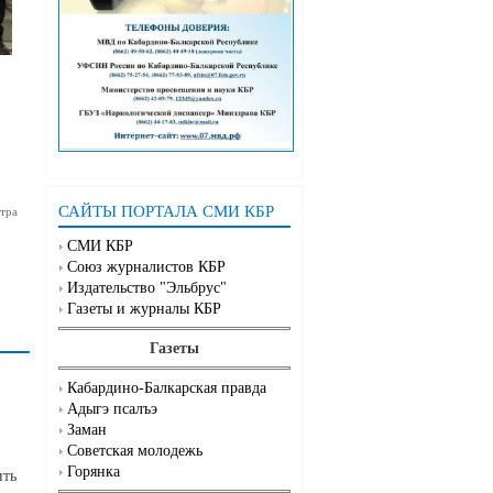
САЙТЫ ПОРТАЛА СМИ КБР
тра
СМИ КБР
Союз журналистов КБР
Издательство "Эльбрус"
Газеты и журналы КБР
Газеты
Кабардино-Балкарская правда
Адыгэ псалъэ
Заман
Советская молодежь
Горянка
ить