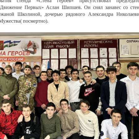
ытия стенда «Стена героев» присутствовал председате
«Движение Первых» Аслан Шипшев. Он снял занавес со сте
ежаной Школиной, дочерью рядового Александра Николаев
Мужества( посмертно).