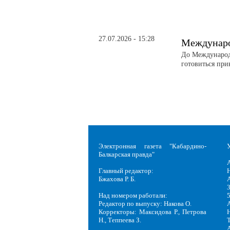
27.07.2026 - 15:28
Междунаро
До Международ
готовиться при
Электронная газета "Кабардино-
Балкарская правда"
Главный редактор:
Н
Бжахова Р. Б.
3
Над номером работали:
Редактор по выпуску: Накова О.
Корректоры: Максидова Р., Петрова
Н
Н., Теппеева З.