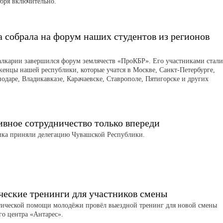
ября включительно.
 собрала на форум наших студентов из регионов
алкарии завершился форум землячеств «ПроКБР». Его участниками стали
женцы нашей республики, которые учатся в Москве, Санкт-Петербурге,
нодаре, Владикавказе, Карачаевске, Ставрополе, Пятигорске и других
вное сотрудничество только впереди
ика приняли делегацию Чувашской Республики.
ческие тренинги для участников смены
гической помощи молодёжи провёл выездной тренинг для новой смены
го центра «Антарес».