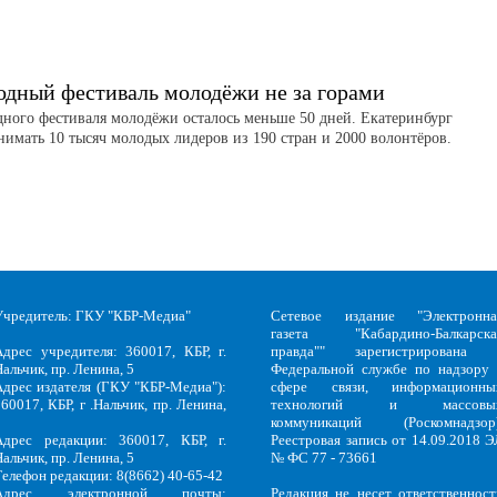
дный фестиваль молодёжи не за горами
ного фестиваля молодёжи осталось меньше 50 дней. Екатеринбург
нимать 10 тысяч молодых лидеров из 190 стран и 2000 волонтёров.
Учредитель: ГКУ "КБР-Медиа"
Сетевое издание "Электронна
газета "Кабардино-Балкарска
Адрес учредителя: 360017, КБР, г.
правда"" зарегистрирована 
альчик, пр. Ленина, 5
Федеральной службе по надзору 
Адрес издателя (ГКУ "КБР-Медиа"):
сфере связи, информационны
60017, КБР, г .Нальчик, пр. Ленина,
технологий и массовы
5
коммуникаций (Роскомнадзор)
Адрес редакции: 360017, КБР, г.
Реестровая запись от 14.09.2018 Э
альчик, пр. Ленина, 5
№ ФС 77 - 73661
Телефон редакции: 8(8662) 40-65-42
Адрес электронной почты:
Редакция не несет ответственност