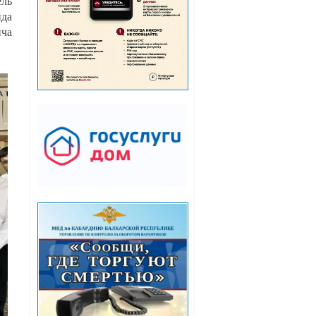
ль
нда
ича