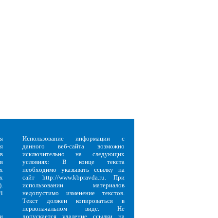
я
Использование информации с
я
данного веб-сайта возможно
в
исключительно на следующих
в
условиях: В конце текста
х
необходимо указывать ссылку на
х
сайт http://www.kbpravda.ru. При
.
использовании материалов
Л
недопустимо изменение текстов.
Текст должен копироваться в
первоначальном виде. Не
и
допускается удаление ссылки на