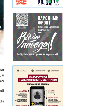
ной
, в
лам
ой
На