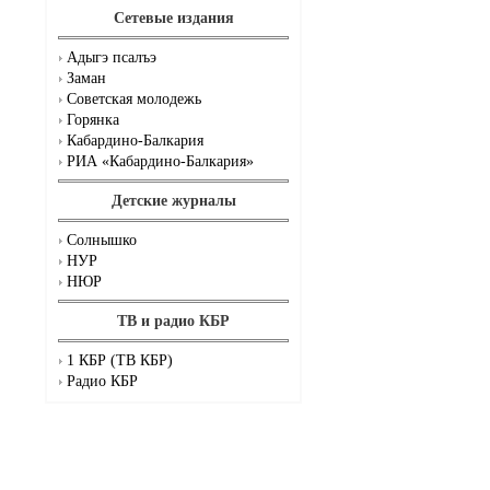
Сетевые издания
Адыгэ псалъэ
Заман
Советская молодежь
Горянка
Кабардино-Балкария
РИА «Кабардино-Балкария»
Детские журналы
Солнышко
НУР
НЮР
ТВ и радио КБР
1 КБР (ТВ КБР)
Радио КБР