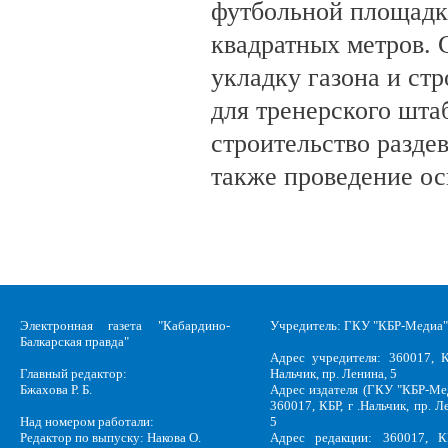
футбольной площадк
квадратных метров.
укладку газона и ст
для тренерского шта
строительство разде
также проведение о
Электронная газета "Кабардино-
Учредитель: ГКУ "КБР-Медиа"
Балкарская правда"
Адрес учредителя: 360017, К
Главный редактор:
Нальчик, пр. Ленина, 5
Бжахова Р. Б.
Адрес издателя (ГКУ "КБР-Ме
360017, КБР, г .Нальчик, пр. Л
Над номером работали:
5
Редактор по выпуску: Накова О.
Адрес редакции: 360017, КБ