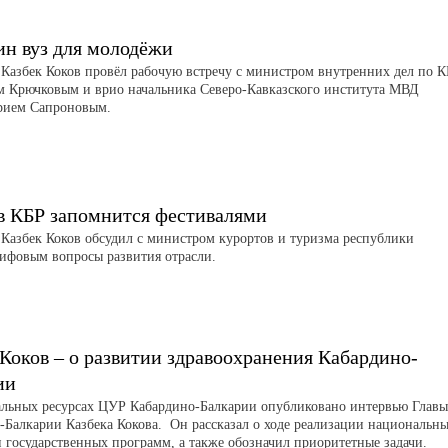
ин вуз для молодёжи
 Казбек Коков провёл рабочую встречу с министром внутренних дел по 
м Крючковым и врио начальника Северо-Кавказского института МВД
рием Сапроновым.
в КБР запомнится фестивалями
 Казбек Коков обсудил с министром курортов и туризма республики
ифовым вопросы развития отрасли.
 Коков – о развитии здравоохранения Кабардино-
ии
льных ресурсах ЦУР Кабардино-Балкарии опубликовано интервью Главы
-Балкарии Казбека Кокова. Он рассказал о ходе реализации национальн
и государственных программ, а также обозначил приоритетные задачи.