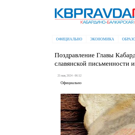
Электронная газета "Кабардино-
Балкарская правда"
ОФИЦИАЛЬНО
ЭКОНОМИКА
ОБРАЗ
Главное меню
Поздравление Главы Кабард
славянской письменности и
25 мая, 2024 - 06:52
Официально