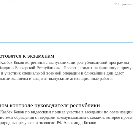
118 просмот
отовятся к экзаменам
 Казбек Коков встретился с выпускниками республиканской программы
бардино-Балкарской Республики». Проект выходит на финишную пряму
н и участник специальной военной операции в ближайшие дни сдаст
льные экзамены и защитит выпускные аттестационные работы.
ном контроле руководителя республики
 Казбек Коков по видеосвязи принял участие в заседании по организации
системы обращения с твёрдыми коммунальными отходами, которое провё
риродных ресурсов и экологии РФ Александр Козлов.