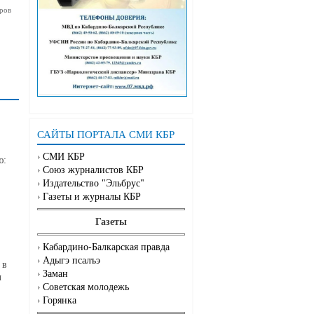
ров
САЙТЫ ПОРТАЛА СМИ КБР
СМИ КБР
ю:
Союз журналистов КБР
Издательство "Эльбрус"
Газеты и журналы КБР
Газеты
Кабардино-Балкарская правда
Адыгэ псалъэ
 в
Заман
л
Советская молодежь
Горянка