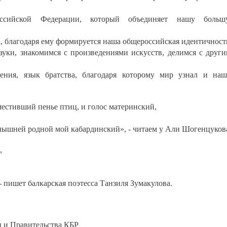
ссийской Федерации, который объединяет нашу больш
а, благодаря ему формируется наша общероссийская идентичност
ауки, знакомимся с произведениями искусств, делимся с друг
ения, язык братства, благодаря которому мир узнал и на
естивший пенье птиц, и голос материнский,
слышней родной мой кабардинский», - читаем у Али Шогенцуков
,
 - пишет балкарская поэтесса Танзиля Зумакулова.
ы и Правительства КБР