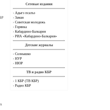
Сетевые издания
Адыгэ псалъэ
КБР
Заман
Советская молодежь
Горянка
Кабардино-Балкария
РИА «Кабардино-Балкария»
Детские журналы
Солнышко
НУР
НЮР
ТВ и радио КБР
1 КБР (ТВ КБР)
Радио КБР
ых