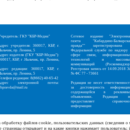
Учредитель: ГКУ "КБР-Медиа"
Сетевое издание "Электронна
газета "Кабардино-Балкарска
Адрес учредителя: 360017, КБР, г.
правда"" зарегистрирована 
альчик, пр. Ленина, 5
Федеральной службе по надзору 
Адрес издателя (ГКУ "КБР-Медиа"):
сфере связи, информационны
60017, КБР, г .Нальчик, пр. Ленина,
технологий и массовы
5
коммуникаций (Роскомнадзор)
Адрес редакции: 360017, КБР, г.
Реестровая запись от 14.09.2018 Э
альчик, пр. Ленина, 5
№ ФС 77 - 73661
Телефон редакции: 8(8662) 40-65-42
Адрес электронной почты:
Редакция не несет ответственност
kbpravda@mail.ru
за достоверность информации
содержащейся в рекламны
объявлениях. Редакция н
предоставляет справочно
информации
на обработку файлов
cookie
, пользовательских данных (сведения о
кие страницы открывает и на какие кнопки нажимает пользователь;
Политика обработки персональных данных
и
Политика конфиденциальност