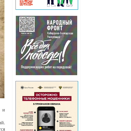
м и
ий.
тся