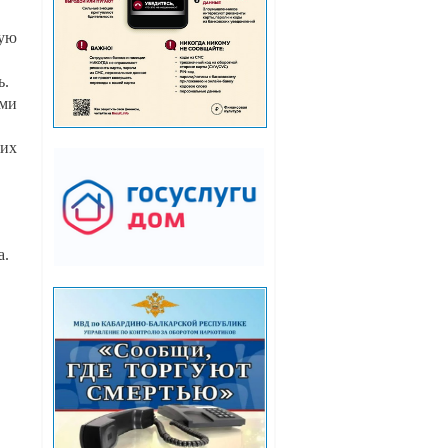
ую
ь.
ими
ших
а.