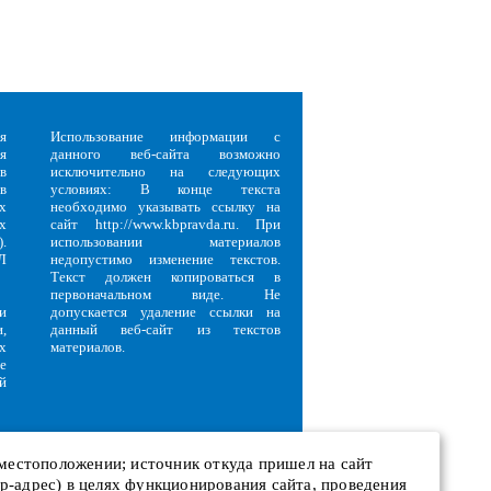
я
Использование информации с
я
данного веб-сайта возможно
в
исключительно на следующих
в
условиях: В конце текста
х
необходимо указывать ссылку на
х
сайт http://www.kbpravda.ru. При
.
использовании материалов
Л
недопустимо изменение текстов.
Текст должен копироваться в
первоначальном виде. Не
и
допускается удаление ссылки на
,
данный веб-сайт из текстов
х
материалов.
е
й
 местоположении; источник откуда пришел на сайт
 ip-адрес) в целях функционирования сайта, проведения
и