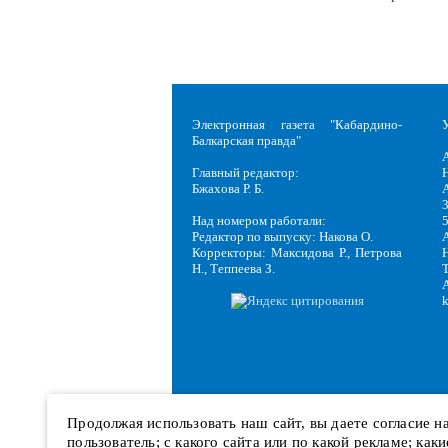
Электронная газета "Кабардино-
Балкарская правда"
Главный редактор:
Н
Бжахова Р. Б.
3
Над номером работали:
Редактор по выпуску: Накова О.
Корректоры: Максидова Р., Петрова
Н
Н., Теппеева З.
Продолжая использовать наш сайт, вы даете согласие 
пользователь; с какого сайта или по какой рекламе; ка