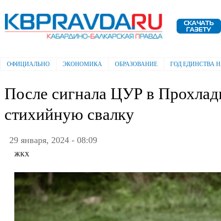
Пе
ос
Электронная газета "Кабардино-
со
Балкарская правда"
ОФИЦИАЛЬНО
ЭКОНОМИКА
ОБРАЗОВАНИЕ
ГОД ЕДИНСТВА 
Главное меню
После сигнала ЦУР в Прохлад
стихийную свалку
29 января, 2024 - 08:09
ЖКХ