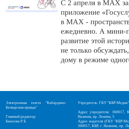
С 2 апреля в MAX за
приложение «Госусл
в MAX - пространств
ежедневно. А мини-
развитие этой истор
не только обсуждать
дому в режиме одног
Электронная газета "Кабардино-
Учредитель: ГКУ "КБР-Медиа"
Балкарская правда"
Адрес учредителя: 360017, К
Главный редактор:
Нальчик, пр. Ленина, 5
Бжахова Р. Б.
Адрес издателя (ГКУ "КБР-Ме
360017, КБР, г .Нальчик, пр. Л