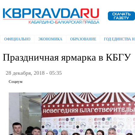
Пе
ос
Электронная газета "Кабардино-
со
Балкарская правда"
ОФИЦИАЛЬНО
ЭКОНОМИКА
ОБРАЗОВАНИЕ
ГОД ЕДИНСТВА 
Главное меню
Праздничная ярмарка в КБГУ
28 декабря, 2018 - 05:35
Социум