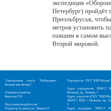
экспедиция «Оборонн
Петербург) пройдёт 
Приэльбрусья, чтобы
метров установить п
павшим в самом выс
Второй мировой.
Электронная газета "Кабардино-
Учредитель: ГКУ "КБР-Медиа"
Балкарская правда"
Адрес учредителя: 360017, К
Главный редактор:
Нальчик, пр. Ленина, 5
Бжахова Р. Б.
Адрес издателя (ГКУ "КБР-Ме
360017, КБР, г .Нальчик, пр. Л
Над номером работали:
5
Редактор по выпуску: Накова О.
Адрес редакции: 360017, КБ