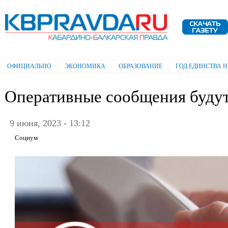
Пе
ос
Электронная газета "Кабардино-
со
Балкарская правда"
ОФИЦИАЛЬНО
ЭКОНОМИКА
ОБРАЗОВАНИЕ
ГОД ЕДИНСТВА 
Главное меню
Оперативные сообщения будут
9 июня, 2023 - 13:12
Социум