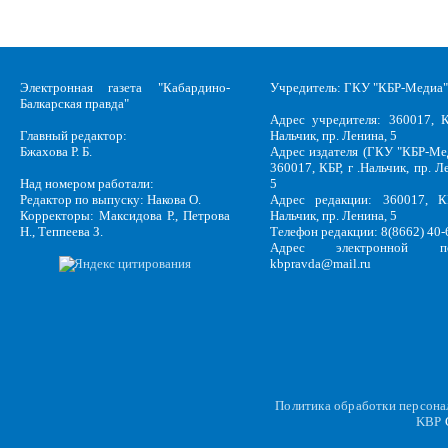
Электронная газета "Кабардино-
Учредитель: ГКУ "КБР-Медиа"
Балкарская правда"
Адрес учредителя: 360017, К
Главный редактор:
Нальчик, пр. Ленина, 5
Бжахова Р. Б.
Адрес издателя (ГКУ "КБР-Ме
360017, КБР, г .Нальчик, пр. Л
Над номером работали:
5
Редактор по выпуску: Накова О.
Адрес редакции: 360017, КБ
Корректоры: Максидова Р., Петрова
Нальчик, пр. Ленина, 5
Н., Теппеева З.
Телефон редакции: 8(8662) 40-
Адрес электронной по
kbpravda@mail.ru
Политика обработки персон
KBP
C