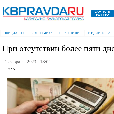
Пе
ос
Электронная газета "Кабардино-
со
Балкарская правда"
ОФИЦИАЛЬНО
ЭКОНОМИКА
ОБРАЗОВАНИЕ
ГОД ЕДИНСТВА 
Главное меню
При отсутствии более пяти дн
1 февраля, 2023 - 13:04
ЖКХ