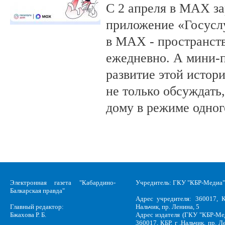
С 2 апреля в MAX за
приложение «Госусл
в MAX - пространств
ежедневно. А мини-
развитие этой истор
не только обсуждать
дому в режиме одног
Электронная газета "Кабардино-
Учредитель: ГКУ "КБР-Медиа"
Балкарская правда"
Адрес учредителя: 360017, К
Главный редактор:
Нальчик, пр. Ленина, 5
Бжахова Р. Б.
Адрес издателя (ГКУ "КБР-Ме
360017, КБР, г .Нальчик, пр. Л