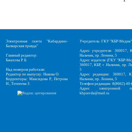
Электронная газета "Кабардино-
Учредитель: ГКУ "КБР-Медиа"
Балкарская правда"
Адрес учредителя: 360017, К
Главный редактор:
Нальчик, пр. Ленина, 5
Бжахова Р. Б.
Адрес издателя (ГКУ "КБР-Ме
360017, КБР, г .Нальчик, пр. Л
Над номером работали:
5
Редактор по выпуску: Накова О.
Адрес редакции: 360017, КБ
Корректоры: Максидова Р., Петрова
Нальчик, пр. Ленина, 5
Н., Теппеева З.
Телефон редакции: 8(8662) 40-
Адрес электронной по
kbpravda@mail.ru