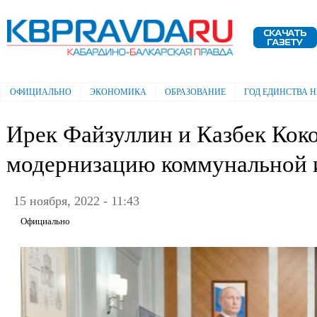
Пе
ос
Электронная газета "Кабардино-
со
Балкарская правда"
ОФИЦИАЛЬНО
ЭКОНОМИКА
ОБРАЗОВАНИЕ
ГОД ЕДИНСТВА 
Главное меню
Ирек Файзуллин и Казбек Кок
модернизацию коммунальной 
15 ноября, 2022 - 11:43
Официально