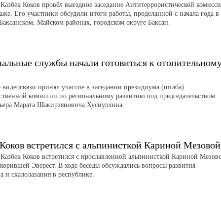
 Казбек Коков провёл выездное заседание Антитеррористической комисс
аже. Его участники обсудили итоги работы, проделанной с начала года в
 Баксанском, Майском районах, городском округе Баксан.
альные службы начали готовиться к отопительном
 видеосвязи принял участие в заседании президиума (штаба)
ственной комиссии по региональному развитию под председательством
ьера Марата Шакирзяновича Хуснуллина.
 Коков встретился с альпинисткой Кариной Мезовой
 Казбек Коков встретился с прославленной альпинисткой Кариной Мезов
корившей Эверест. В ходе беседы обсуждались вопросы развития
а и скалолазания в республике.