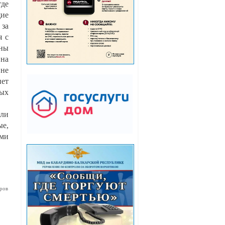
где
щие
 за
я с
ны
 на
вне
нет
ных
ели
ые,
ями
ров