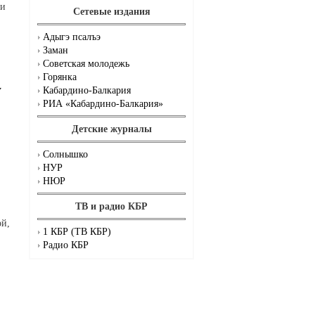
ии
Сетевые издания
Адыгэ псалъэ
Заман
Советская молодежь
Горянка
у
Кабардино-Балкария
РИА «Кабардино-Балкария»
Детские журналы
Солнышко
НУР
НЮР
ТВ и радио КБР
ой,
1 КБР (ТВ КБР)
Радио КБР