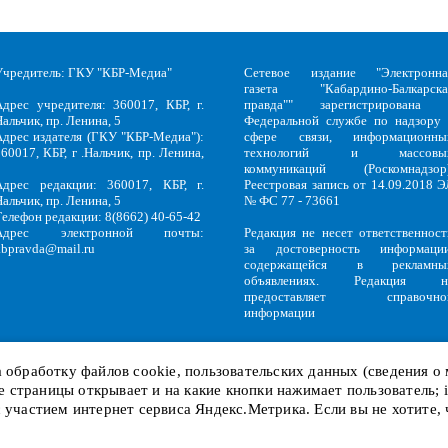
Учредитель: ГКУ "КБР-Медиа"
Сетевое издание "Электронна
газета "Кабардино-Балкарска
Адрес учредителя: 360017, КБР, г.
правда"" зарегистрирована 
альчик, пр. Ленина, 5
Федеральной службе по надзору 
Адрес издателя (ГКУ "КБР-Медиа"):
сфере связи, информационны
60017, КБР, г .Нальчик, пр. Ленина,
технологий и массовы
5
коммуникаций (Роскомнадзор)
Адрес редакции: 360017, КБР, г.
Реестровая запись от 14.09.2018 Э
альчик, пр. Ленина, 5
№ ФС 77 - 73661
Телефон редакции: 8(8662) 40-65-42
Адрес электронной почты:
Редакция не несет ответственност
kbpravda@mail.ru
за достоверность информации
содержащейся в рекламны
объявлениях. Редакция н
предоставляет справочно
информации
на обработку файлов
cookie
, пользовательских данных (сведения о
кие страницы открывает и на какие кнопки нажимает пользователь;
Политика обработки персональных данных
и
Политика конфиденциальност
KBP
Copyright © 2018-2026.
с участием интернет сервиса Яндекс.Метрика. Если вы не хотите,
Служебный вход