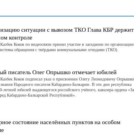
изацию ситуации с вывозом ТКО Глава КБР держит
ном контроле
 Казбек Коков по видеосвязи принял участие в заседании по организации
системы обращения с твёрдыми коммунальными отходами (ТКО).
ый писатель Олег Опрышко отмечает юбилей
 Казбек Коков подписал указ о присвоении Олегу Леонидовичу Опрышко
 звания Народного писателя Кабардино-Балкарии. В эти дни республика
90-летний юбилей выдающегося российского учёного, кавалера ордена «За
еред Кабардино-Балкарской Республикой».
рное состояние населённых пунктов на особом
ле