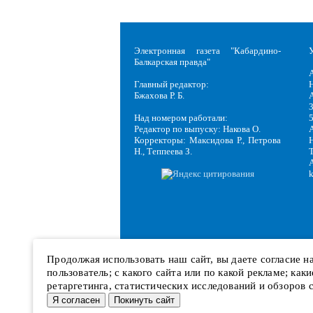
Электронная газета "Кабардино-
Балкарская правда"
Главный редактор:
Н
Бжахова Р. Б.
3
Над номером работали:
Редактор по выпуску: Накова О.
Корректоры: Максидова Р., Петрова
Н
Н., Теппеева З.
Продолжая использовать наш сайт, вы даете согласие 
пользователь; с какого сайта или по какой рекламе; ка
ретаргетинга, статистических исследований и обзоров 
Я согласен
Покинуть сайт