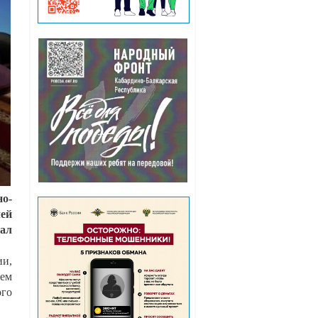
но-
ей
ал
ии,
ием
ого