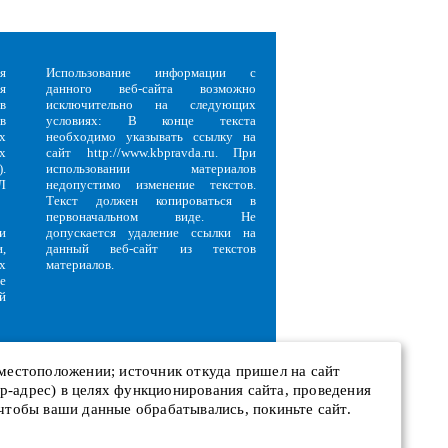
я
Использование информации с
я
данного веб-сайта возможно
в
исключительно на следующих
в
условиях: В конце текста
х
необходимо указывать ссылку на
х
сайт http://www.kbpravda.ru. При
.
использовании материалов
Л
недопустимо изменение текстов.
Текст должен копироваться в
первоначальном виде. Не
и
допускается удаление ссылки на
,
данный веб-сайт из текстов
х
материалов.
е
й
 местоположении; источник откуда пришел на сайт
 ip-адрес) в целях функционирования сайта, проведения
и
 чтобы ваши данные обрабатывались, покиньте сайт.