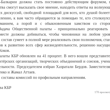
-Балкарии должна стать постоянно действующим форумом, 
тва смогут высказать свое мнение, находить ответы на волную
х дискуссий, свободной площадкой для всех, кто душой болеет
лению, к вам часто обращаются за помощью те, кто столкнулс
иманием, а порой и с обыкновенным хамством со сторо
 Задача Общественной палаты - принципиально реагировать
есте должны добиваться, чтобы чиновники на любом уро
состав сумеет в полной мере реализовать свои полномочия, ста
ов к развитию всех сфер жизнедеятельности, решению насущ
Коков.
алаты КБР обновлен на 41 процент. В него вошли представит
тёрских организаций, творческих объединений и союзов, учен
ельности. Председателем избран Хазратали Бердов. Заместител
нко и Жамал Аттаев.
ы составы комиссий по профильным направлениям.
ва КБР
170 просмот