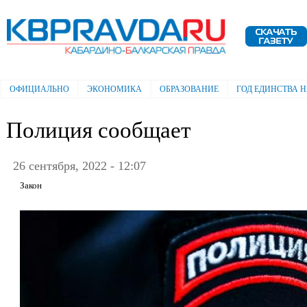
Пе
ос
Электронная газета "Кабардино-
со
Балкарская правда"
ОФИЦИАЛЬНО
ЭКОНОМИКА
ОБРАЗОВАНИЕ
ГОД ЕДИНСТВА 
Главное меню
Полиция сообщает
26 сентября, 2022 - 12:07
Закон