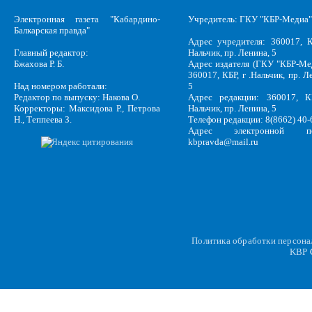
Электронная газета "Кабардино-
Учредитель: ГКУ "КБР-Медиа"
Балкарская правда"
Адрес учредителя: 360017, К
Главный редактор:
Нальчик, пр. Ленина, 5
Бжахова Р. Б.
Адрес издателя (ГКУ "КБР-Ме
360017, КБР, г .Нальчик, пр. Л
Над номером работали:
5
Редактор по выпуску: Накова О.
Адрес редакции: 360017, КБ
Корректоры: Максидова Р., Петрова
Нальчик, пр. Ленина, 5
Н., Теппеева З.
Телефон редакции: 8(8662) 40-
Адрес электронной по
kbpravda@mail.ru
Политика обработки персон
KBP
C