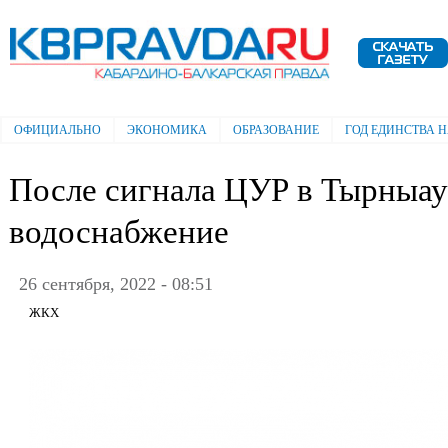
Пе
ос
Электронная газета "Кабардино-
со
Балкарская правда"
ОФИЦИАЛЬНО
ЭКОНОМИКА
ОБРАЗОВАНИЕ
ГОД ЕДИНСТВА 
Главное меню
После сигнала ЦУР в Тырныау
водоснабжение
26 сентября, 2022 - 08:51
ЖКХ