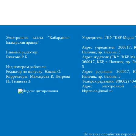
Электронная газета "Кабардино-
Учредитель: ГКУ "КБР-Медиа"
Балкарская правда"
Адрес учредителя: 360017, К
Главный редактор:
Нальчик, пр. Ленина, 5
Бжахова Р. Б.
Адрес издателя (ГКУ "КБР-Ме
360017, КБР, г .Нальчик, пр. Л
Над номером работали:
5
Редактор по выпуску: Накова О.
Адрес редакции: 360017, КБ
Корректоры: Максидова Р., Петрова
Нальчик, пр. Ленина, 5
Н., Теппеева З.
Телефон редакции: 8(8662) 40-
Адрес электронной по
kbpravda@mail.ru
Политика обработки персон