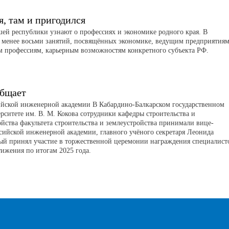
я, там и пригодился
й республики узнают о профессиях и экономике родного края. В
 менее восьми занятий, посвящённых экономике, ведущим предприятиям
м профессиям, карьерным возможностям конкретного субъекта РФ.
бщает
ийской инженерной академии В Кабардино-Балкарском государственном
рситете им. В. М. Кокова сотрудники кафедры строительства и
йства факультета строительства и землеустройства принимали вице-
сийской инженерной академии, главного учёного секретаря Леонида
ый принял участие в торжественной церемонии награждения специалист
тижения по итогам 2025 года.