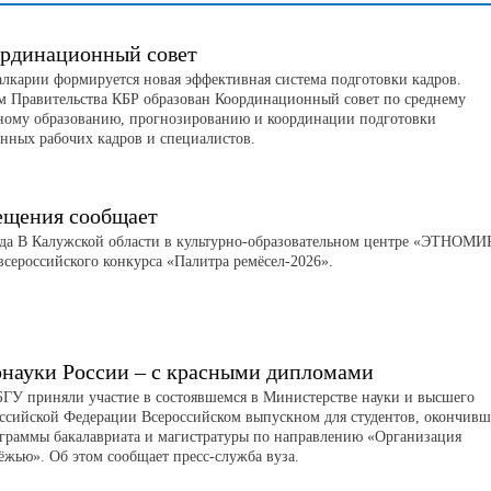
ординационный совет
лкарии формируется новая эффективная система подготовки кадров.
м Правительства КБР образован Координационный совет по среднему
ному образованию, прогнозированию и координации подготовки
нных рабочих кадров и специалистов.
щения сообщает
еда В Калужской области в культурно-образовательном центре «ЭТНОМИ
сероссийского конкурса «Палитра ремёсел-2026».
науки России – с красными дипломами
ГУ приняли участие в состоявшемся в Министерстве науки и высшего
оссийской Федерации Всероссийском выпускном для студентов, окончив
ограммы бакалавриата и магистратуры по направлению «Организация
ёжью». Об этом сообщает пресс-служба вуза.