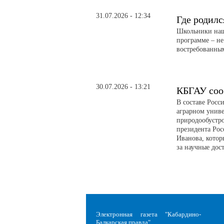
31.07.2026 - 12:34
Где родилс
Школьники наше
программе – не
востребованны
30.07.2026 - 13:21
КБГАУ соо
В составе Росс
аграрном униве
природообустро
президента Рос
Иванова, котор
за научные дос
Электронная газета "Кабардино-
Балкарская правда"