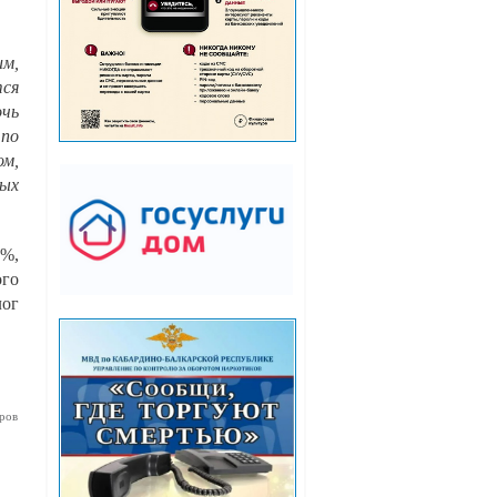
им,
тся
очь
 по
ом,
ных
3%,
ого
лог
ров