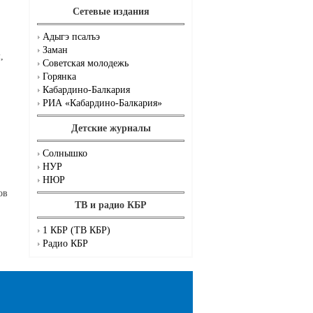
Сетевые издания
Адыгэ псалъэ
Заман
,
Советская молодежь
Горянка
Кабардино-Балкария
РИА «Кабардино-Балкария»
Детские журналы
Солнышко
НУР
НЮР
ов
ТВ и радио КБР
1 КБР (ТВ КБР)
Радио КБР