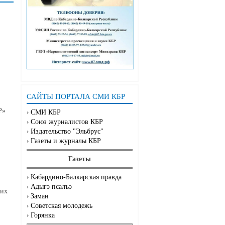
САЙТЫ ПОРТАЛА СМИ КБР
Р»
СМИ КБР
Союз журналистов КБР
Издательство "Эльбрус"
Газеты и журналы КБР
Газеты
Кабардино-Балкарская правда
Адыгэ псалъэ
ших
Заман
Советская молодежь
Горянка