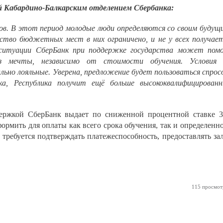
й Кабардино-Балкарским отделением Сбербанка:
ков. В этот период молодые люди определяются со своим будущ
ество бюджетных мест в них ограничено, и не у всех получае
итуации СберБанк при поддержке государства может пом
з мечты, независимо от стоимости обучения.
Условия
льно лояльные. Уверена, предложение будет пользоваться спрос
ка, Республика получит ещё больше высококвалифицирован
держкой СберБанк выдает по сниженной процентной ставке 
формить для оплаты как всего срока обучения, так и определенн
 требуется подтверждать платежеспособность, предоставлять за
115 просмот