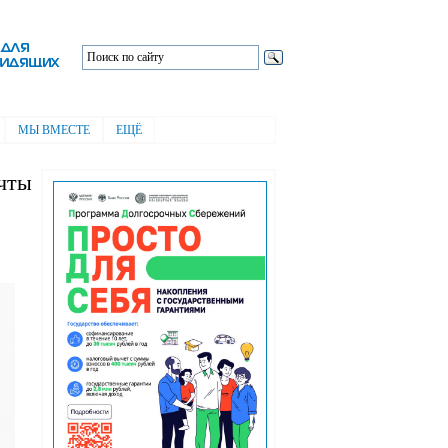
МЫ ВМЕСТЕ
ЕЩЁ
чты