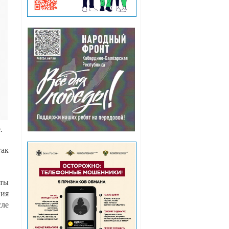
.
так
аты
ния
сле