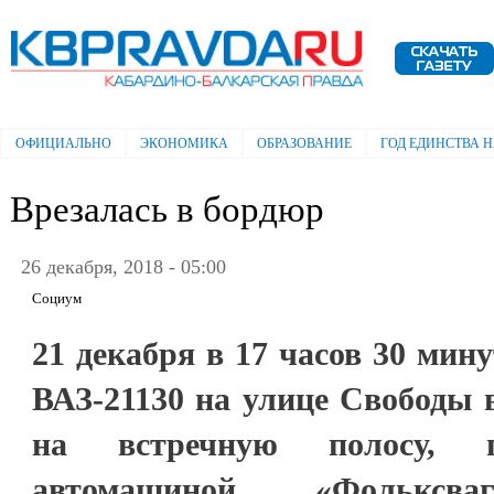
Пе
ос
Электронная газета "Кабардино-
со
Балкарская правда"
ОФИЦИАЛЬНО
ЭКОНОМИКА
ОБРАЗОВАНИЕ
ГОД ЕДИНСТВА 
Главное меню
Врезалась в бордюр
26 декабря, 2018 - 05:00
Социум
21 декабря в 17 часов 30 мин
ВАЗ-21130 на улице Свободы 
на встречную полосу, 
автомашиной «Фольксва