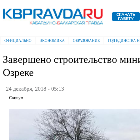
Пе
ос
Электронная газета "Кабардино-
со
Балкарская правда"
ОФИЦИАЛЬНО
ЭКОНОМИКА
ОБРАЗОВАНИЕ
ГОД ЕДИНСТВА 
Главное меню
Завершено строительство мин
Озреке
24 декабря, 2018 - 05:13
Социум