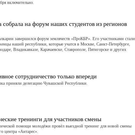
ября включительно.
 собрала на форум наших студентов из регионов
алкарии завершился форум землячеств «ПроКБР». Его участниками стали
женцы нашей республики, которые учатся в Москве, Санкт-Петербурге,
нодаре, Владикавказе, Карачаевске, Ставрополе, Пятигорске и других
вное сотрудничество только впереди
ика приняли делегацию Чувашской Республики.
ческие тренинги для участников смены
гической помощи молодёжи провёл выездной тренинг для новой смены
го центра «Антарес».