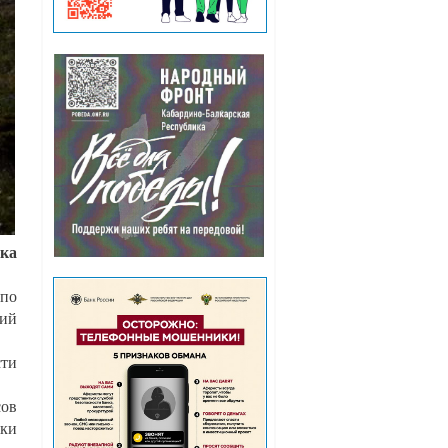
ика
по
ший
сти
сов
ики