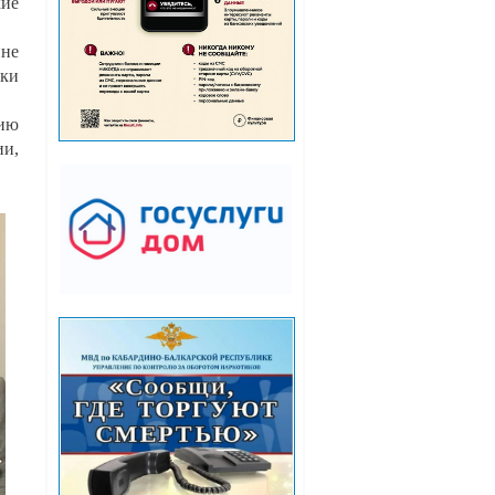
кие
ине
ики
нию
ии,