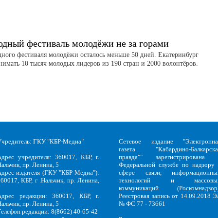
дный фестиваль молодёжи не за горами
ного фестиваля молодёжи осталось меньше 50 дней. Екатеринбург
нимать 10 тысяч молодых лидеров из 190 стран и 2000 волонтёров.
Учредитель: ГКУ "КБР-Медиа"
Сетевое издание "Электронна
газета "Кабардино-Балкарска
Адрес учредителя: 360017, КБР, г.
правда"" зарегистрирована 
альчик, пр. Ленина, 5
Федеральной службе по надзору 
Адрес издателя (ГКУ "КБР-Медиа"):
сфере связи, информационны
60017, КБР, г .Нальчик, пр. Ленина,
технологий и массовы
5
коммуникаций (Роскомнадзор)
Адрес редакции: 360017, КБР, г.
Реестровая запись от 14.09.2018 Э
альчик, пр. Ленина, 5
№ ФС 77 - 73661
Телефон редакции: 8(8662) 40-65-42