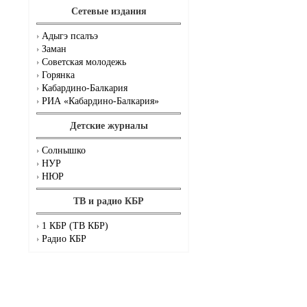
Сетевые издания
Адыгэ псалъэ
Заман
Советская молодежь
Горянка
Кабардино-Балкария
РИА «Кабардино-Балкария»
Детские журналы
Солнышко
НУР
НЮР
ТВ и радио КБР
1 КБР (ТВ КБР)
Радио КБР