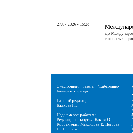
27.07.2026 - 15:28
Междунаро
До Международ
готовиться при
Электронная газета "Кабардино-
Балкарская правда"
Главный редактор:
Н
Бжахова Р. Б.
3
Над номером работали:
Редактор по выпуску: Накова О.
Корректоры: Максидова Р., Петрова
Н
Н., Теппеева З.