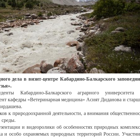
ного дела в визит-центре Кабардино-Балкарского заповедн
зья».
денты Кабардино-Балкарского аграрного университета 
цент кафедры «Ветеринарная медицина» Асият Диданова и стар
мирдашева.
ков к природоохранной деятельности, а внимания общественно
 среды.
зентации и видеоролики об особенностях природных комплек
ка и особо охраняемых природных территорий России. Участн