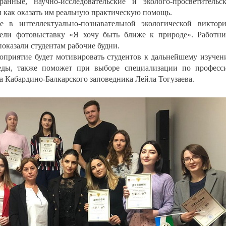
анные, научно-исследовательские и эколого-просветительс
 как оказать им реальную практическую помощь.
 в интеллектуально-познавательной экологической виктор
ели фотовыставку «Я хочу быть ближе к природе». Работн
оказали студентам рабочие будни.
роприятие будет мотивировать студентов к дальнейшему изуче
ды, также поможет при выборе специализации по професс
а Кабардино-Балкарского заповедника Лейла Тогузаева.