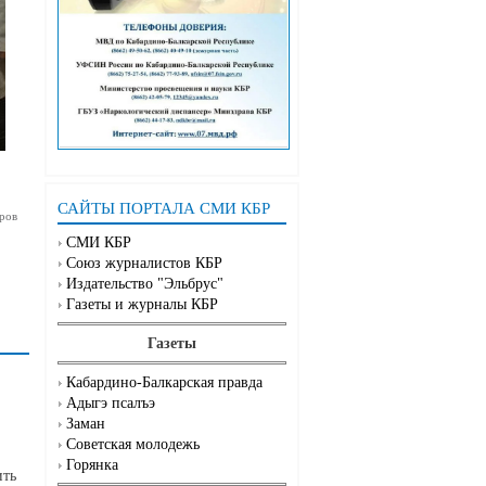
САЙТЫ ПОРТАЛА СМИ КБР
ров
СМИ КБР
Союз журналистов КБР
Издательство "Эльбрус"
Газеты и журналы КБР
Газеты
Кабардино-Балкарская правда
Адыгэ псалъэ
Заман
Советская молодежь
Горянка
ить