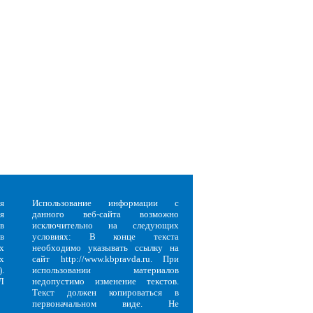
я
Использование информации с
я
данного веб-сайта возможно
в
исключительно на следующих
в
условиях: В конце текста
х
необходимо указывать ссылку на
х
сайт http://www.kbpravda.ru. При
.
использовании материалов
Л
недопустимо изменение текстов.
Текст должен копироваться в
первоначальном виде. Не