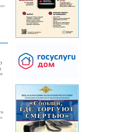
тра
АЗ
д
го
го
а»