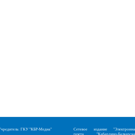
Учредитель: ГКУ "КБР-Медиа"
Сетевое издание "Электронна
газета "Кабардино-Балкарска