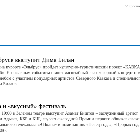
72 просмо
брусе выступит Дима Билан
а на курорте «Эльбрус» пройдет культурно-туристический проект «КАВК
». Его главным событием станет масштабный высокогорный концерт по
небом с участием популярных артистов Северного Кавказа и специально
ы Билана.
а и «вкусный» фестиваль
в 19:00 в Зелёном театре выступит Азамат Биштов – заслуженный артист
и Адыгея, КБР и КЧР, лауреат ежегодной Премии первого общекавказско
ального телеканала «9 Волна» в номинациях «Певец года», «Прорыв год
да».