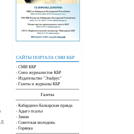
САЙТЫ ПОРТАЛА СМИ КБР
СМИ КБР
Союз журналистов КБР
Издательство "Эльбрус"
Газеты и журналы КБР
Газеты
Кабардино-Балкарская правда
Адыгэ псалъэ
в
Заман
 Д.
Советская молодежь
Горянка