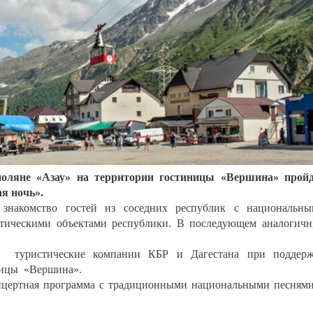
поляне «Азау» на территории гостиницы «Вершина» прой
я ночь».
 знакомство гостей из соседних республик с национальн
тическими объектами республики. В последующем аналогич
ли туристические компании КБР и Дагестана при поддерж
ницы «Вершина».
концертная программа с традиционными национальными песням