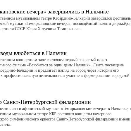
кановские вечера» завершились в Нальчике
ственном музыкальном театре Кабардино-Балкарии завершился фестиваль
ской музыки «Темиркановские вечера», посвящённый памяти дирижёра,
 артиста СССР Юрия Хатуевича Темирканова.
воды влюбиться в Нальчик
ственном концертном зале состоялся первый закрытый показ
льного фильма «Влюбиться за один день: Нальчик». Лента посвящена
бардино-Балкарии и предлагает взгляд на город через истории его
их профессиональную деятельность и участие в формировании городской
р Санкт-Петербургской филармонии
фестиваля симфонической музыки «Темиркановские вечера» в Нальчике, 
венном музыкальном театре КБР состоятся концерты камерного
ского симфонического оркестра Санкт-Петербургской филармонии имени
овича.