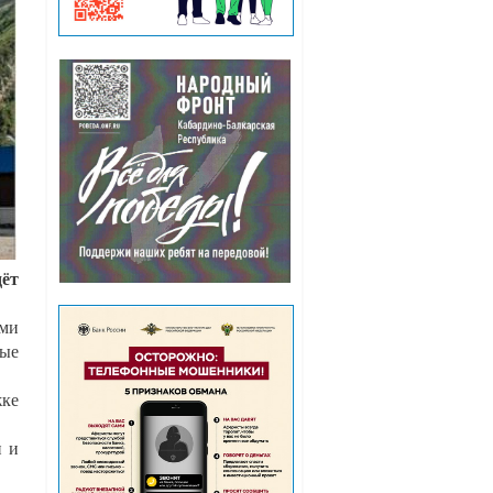
дёт
ыми
ные
ке
и и