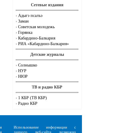
Сетевые издания
Адыгэ псалъэ
Заман
Советская молодежь
Горянка
Кабардино-Балкария
РИА «Кабардино-Балкария»
Детские журналы
Солнышко
НУР
НЮР
ТВ и радио КБР
1 КБР (ТВ КБР)
Радио КБР
я
Использование информации с
я
данного веб-сайта возможно